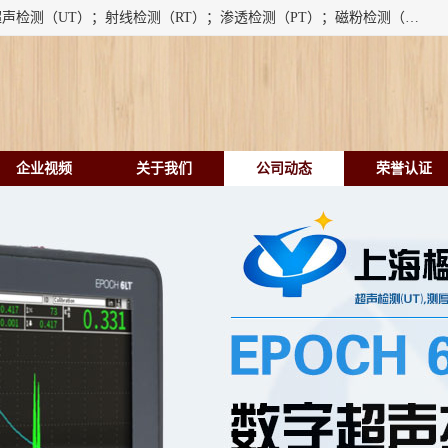
上海楹点检测设备有限公司提供的无损检测仪器设备包括：超声检测（UT）；射线检测（RT）；渗透检测（PT）；磁粉检测（MT）；涡流检测（ET）；化学用品（CH）、超声波相控阵、超声波测厚仪、超声导波、超声TOFD探伤仪、超声波探头、涡流探伤仪、涡流探头、涡流阵列、磁粉探伤机。代理以下品牌：汕超、美国GE(德国KK）、奥林巴斯（Olympus NDT）、美国磁通（Magnaflux）、DAKOTA等；
企业视频
关于我们
公司动态
荣誉认证