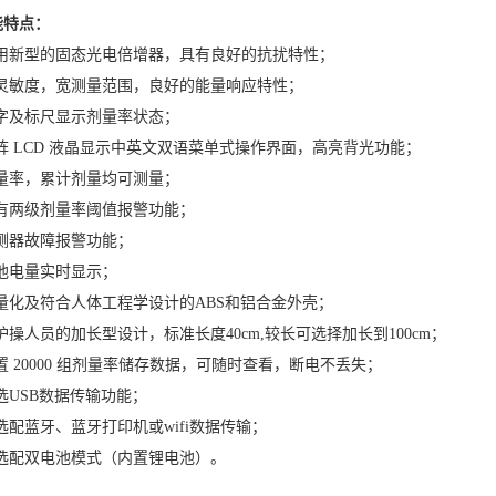
能特点：
采用新型的固态光电倍增器，具有良好的抗扰特性；
高灵敏度，宽测量范围，良好的能量响应特性；
数字及标尺显示剂量率状态；
点阵 LCD 液晶显示中英文双语菜单式操作界面，高亮背光功能；
剂量率，累计剂量均可测量；
具有两级剂量率阈值报警功能；
探测器故障报警功能；
电池电量实时显示；
轻量化及符合人体工程学设计的ABS和铝合金外壳；
护操人员的加长型设计，标准长度40cm,较长可选择加长到100cm；
置 20000 组剂量率储存数据，可随时查看，断电不丢失；
选USB数据传输功能；
选配蓝牙、蓝牙打印机或wifi数据传输；
可选配双电池模式（内置锂电池）。