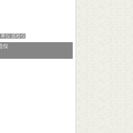
量率仪/巡检仪
检仪