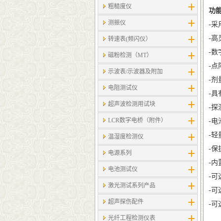
粗糙度仪
功
测振仪
-
-
转速表(频闪仪）
-
磁粉检测（MT）
-
示波表/示波器及附加
-
电阻测试仪
-
超声波检测用试块
-
LCR数字电桥（附件）
-
-
温湿度检测仪
-保
电源系列
-内
电池测试仪
-可
激光测试系列产品
-可
超声探伤配件
-
光纤工程检测仪表