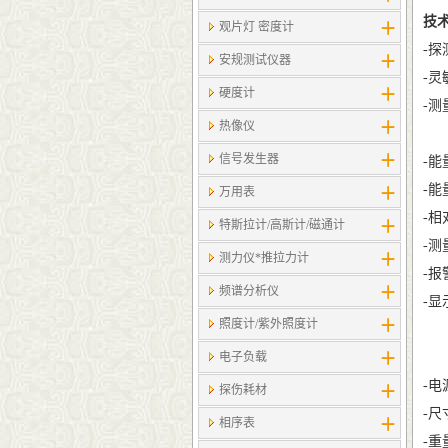
技
观片灯 密度计
-探
安规测试仪器
-灵
硬度计
-测
热像仪
累计
信号发生器
-能
-能
万用表
-相
特斯拉计/高斯计​/磁通计
-测
测力仪*推拉力计
-报
频谱分析仪
-
照度计/紫外照度计
剂量
电子负载
计
-
探伤耗材
-尺
相序表
-重