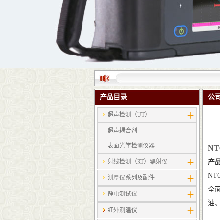
产品目录
公
超声检测（UT）
超声耦合剂
表面光学检测仪器
NT
射线检测（RT）辐射仪
产
N
测厚仪系列及配件
全
静电测试仪
油
红外测温仪