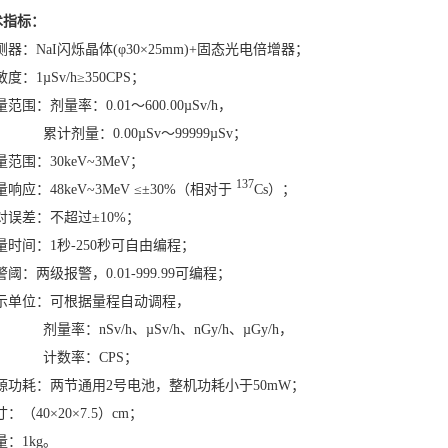
术指标：
测器：NaI闪烁晶体(φ30×25mm)+固态光电倍增器；
敏度：1µSv/h≥350CPS；
量范围：剂量率：0.01～600.00µSv/h，
剂量：0.00µSv～99999µSv；
量范围：30keV~3MeV；
137
量响应：48keV~3MeV ≤±30%（相对于
Cs）；
对误差：不超过±10%；
量时间：1秒-250秒可自由编程；
警阈：两级报警，0.01-999.99可编程；
显示单位：可根据量程自动调程，
率：nSv/h、µSv/h、nGy/h、µGy/h，
数率：CPS；
电源功耗：两节通用2号电池，整机功耗小于50mW；
寸
：
（
40×20×7.5）cm；
量：1kg。