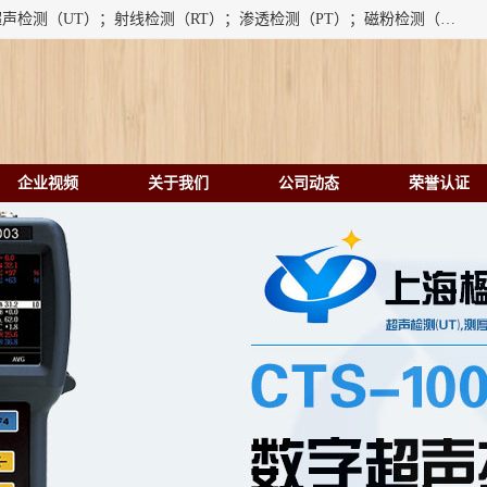
上海楹点检测设备有限公司提供的无损检测仪器设备包括：超声检测（UT）；射线检测（RT）；渗透检测（PT）；磁粉检测（MT）；涡流检测（ET）；化学用品（CH）、超声波相控阵、超声波测厚仪、超声导波、超声TOFD探伤仪、超声波探头、涡流探伤仪、涡流探头、涡流阵列、磁粉探伤机。代理以下品牌：汕超、美国GE(德国KK）、奥林巴斯（Olympus NDT）、美国磁通（Magnaflux）、DAKOTA等；
企业视频
关于我们
公司动态
荣誉认证