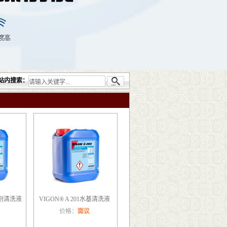
供的无损检测仪器设备包括：超声检测（UT）；射线检测（RT）；渗透检测（PT）；磁
站内搜索：
助焊剂清洗液
VIGON® A 201水基清洗液
价格：
面议