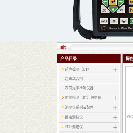
产品目录
探
超声检测（UT）
超声耦合剂
表面光学检测仪器
射线检测（RT）辐射仪
测厚仪系列及配件
VI
静电测试仪
红外测温仪