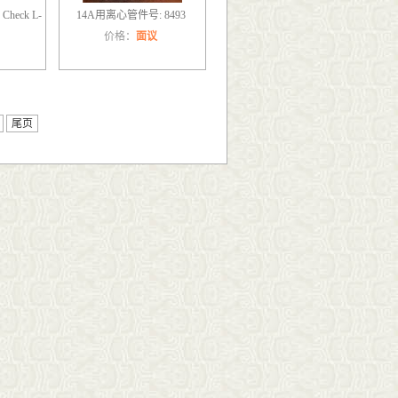
heck L-
14A用离心管件号: 8493
价格：
面议
尾页