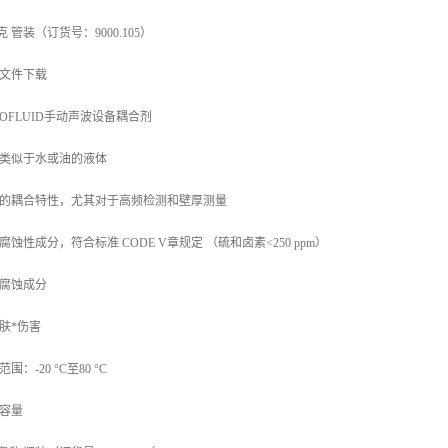
 克 管装（订货号：9000.105）
文件下载
HOFLUID手动声波设备耦合剂
类似于水或油的液体
的耦合特性，尤其对于高频检测和壁厚测量
腐蚀性成分，符合标准 CODE V章规定 （硫和卤素<250 ppm）
腐蚀成分
肤*伤害
围：-20 °C至80 °C
容量