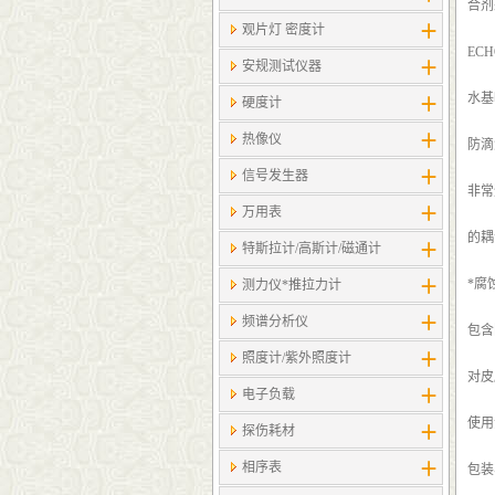
合剂
观片灯 密度计
EC
安规测试仪器
水基
硬度计
热像仪
防滴
信号发生器
非常
万用表
的耦
特斯拉计/高斯计​/磁通计
*腐
测力仪*推拉力计
频谱分析仪
包含
照度计/紫外照度计
对皮
电子负载
使用温
探伤耗材
相序表
包装