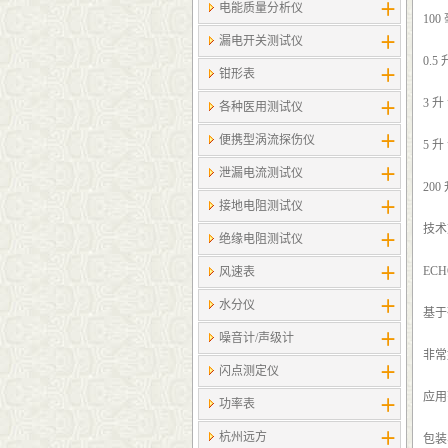
电能质量分析仪
100
漏电开关测试仪
0.5 
钳形表
3 升
各种医用测试仪
便携型涡流探伤仪
5 升
泄漏电流测试仪
200
接地电阻测试仪
技术
绝缘电阻测试仪
ECH
风速表
水分仪
基于
噪音计/声级计
非常
闪点测定仪
应用范
功率表
杭州远方
包装