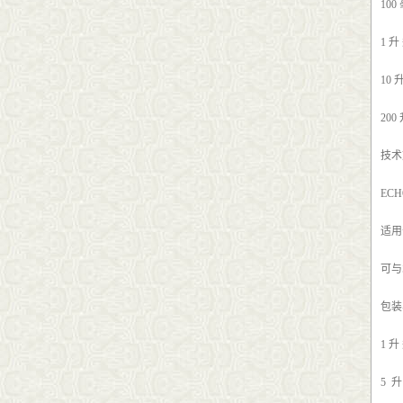
100
1 升
10 
200
技术
EC
适用
可与
包装
1 升
5 