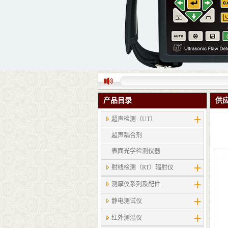
产品目录
供
超声检测（UT）
超声耦合剂
表面光学检测仪器
射线检测（RT）辐射仪
测厚仪系列及配件
静电测试仪
红外测温仪