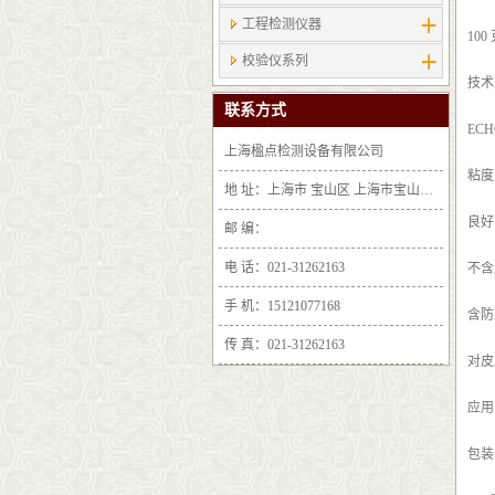
工程检测仪器
100
校验仪系列
技术
联系方式
EC
上海楹点检测设备有限公司
粘度
地 址：上海市 宝山区 上海市宝山区沪太路6397号1-2层F25区1011室
良好
邮 编：
电 话：021-31262163
不含
手 机：15121077168
含防
传 真：021-31262163
对皮
应用范
包装