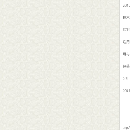
200
技术
EC
适用
可与
包装
5 升
200
http