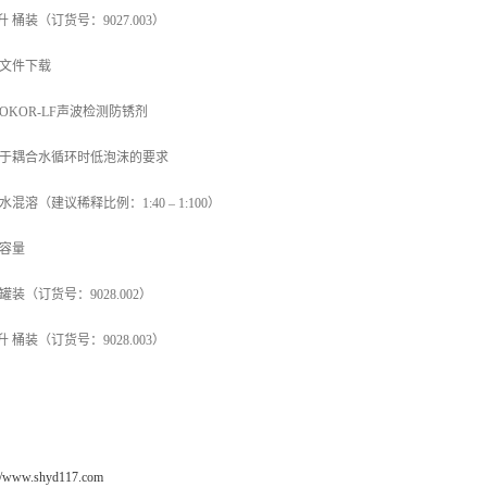
 升 桶装（订货号：9027.003）
文件下载
HOKOR-LF声波检测防锈剂
于耦合水循环时低泡沫的要求
水混溶（建议稀释比例：1:40 – 1:100）
容量
 罐装（订货号：9028.002）
 升 桶装（订货号：9028.003）
://www.shyd117.com