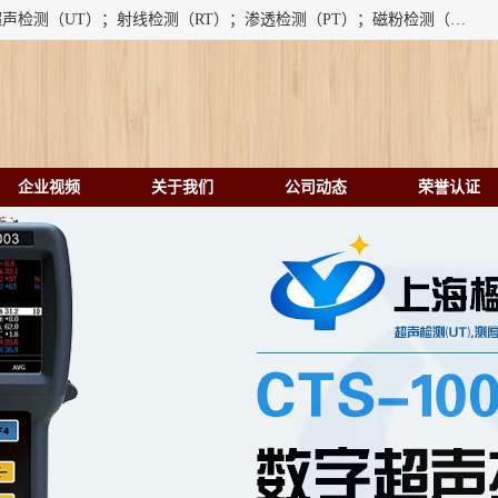
上海楹点检测设备有限公司提供的无损检测仪器设备包括：超声检测（UT）；射线检测（RT）；渗透检测（PT）；磁粉检测（MT）；涡流检测（ET）；化学用品（CH）、超声波相控阵、超声波测厚仪、超声导波、超声TOFD探伤仪、超声波探头、涡流探伤仪、涡流探头、涡流阵列、磁粉探伤机。代理以下品牌：汕超、美国GE(德国KK）、奥林巴斯（Olympus NDT）、美国磁通（Magnaflux）、DAKOTA等；
企业视频
关于我们
公司动态
荣誉认证