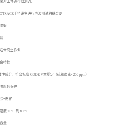
来对工件进行检测的。
HOTRACE手持设备进行声波测试的耦合剂
啫喱
漏
适合高空作业
合特性
蚀性成分，符合标准 CODE V章规定（硫和卤素<250 ppm）
防腐蚀保护
肤*伤害
度: 0 °C 到 80 °C
容量