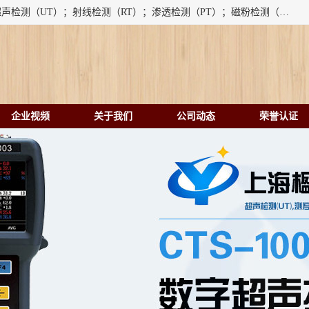
上海楹点检测设备有限公司提供的无损检测仪器设备包括：超声检测（UT）；射线检测（RT）；渗透检测（PT）；磁粉检测（MT）；涡流检测（ET）；化学用品（CH）、超声波相控阵、超声波测厚仪、超声导波、超声TOFD探伤仪、超声波探头、涡流探伤仪、涡流探头、涡流阵列、磁粉探伤机。代理以下品牌：汕超、美国GE(德国KK）、奥林巴斯（Olympus NDT）、美国磁通（Magnaflux）、DAKOTA等；
企业视频
关于我们
公司动态
荣誉认证