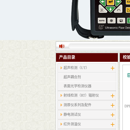
产品目录
校
超声检测（UT）
超声耦合剂
表面光学检测仪器
射线检测（RT）辐射仪
测厚仪系列及配件
DP
静电测试仪
红外测温仪