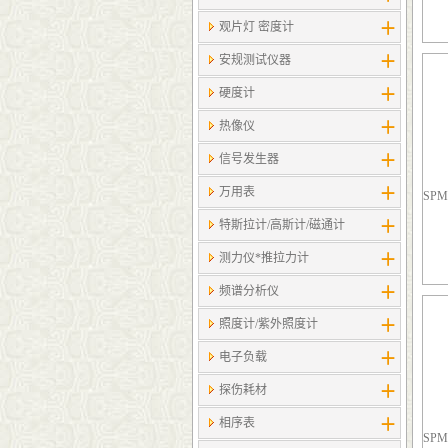
观片灯 密度计
安规测试仪器
硬度计
热像仪
信号发生器
万用表
SP
特斯拉计/高斯计​/磁通计
测力仪*推拉力计
频谱分析仪
照度计/紫外照度计
电子负载
探伤耗材
相序表
SP