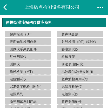
上海楹点检测设备有限公司
便携型涡流探伤仪供应商机
超声检测（UT）
超声耦合剂
表面光学检测仪器
射线检测（RT）辐射仪
测厚仪系列及配件
静电测试仪
红外测温仪
粗糙度仪
测振仪
转速表(频闪仪）
磁粉检测（MT）
示波表/示波器及附加
电阻测试仪
超声波检测用试块
LCR数字电桥（附件）
温湿度检测仪
电源系列
电池测试仪
激光测试系列产品
超声探伤配件