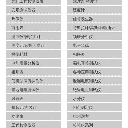
光纤工程检测仪表
观片灯 密度计
安规测试仪器
硬度计
热像仪
信号发生器
万用表
特斯拉计/高斯计​/磁通计
测力仪*推拉力计
频谱分析仪
照度计/紫外照度计
电子负载
探伤耗材
相序表
电能质量分析仪
漏电开关测试仪
钳形表
各种医用测试仪
便携型涡流探伤仪
泄漏电流测试仪
接地电阻测试仪
绝缘电阻测试仪
风速表
水分仪
噪音计/声级计
闪点测定仪
功率表
杭州远方
工程检测仪器
校验仪系列