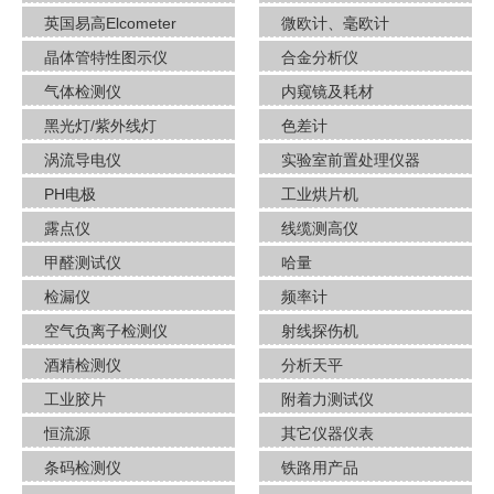
英国易高Elcometer
微欧计、毫欧计
晶体管特性图示仪
合金分析仪
气体检测仪
内窥镜及耗材
黑光灯/紫外线灯
色差计
涡流导电仪
实验室前置处理仪器
PH电极
工业烘片机
露点仪
线缆测高仪
甲醛测试仪
哈量
检漏仪
频率计
空气负离子检测仪
射线探伤机
酒​精检测仪
分析天平
工业胶片
附着力测试仪
恒流源
其它仪器仪表
条码检测仪
铁路用产品