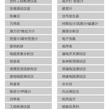
光纤工程检测仪表
观片灯 密度计
安规测试仪器
硬度计
热像仪
信号发生器
万用表
特斯拉计/高斯计​/磁通计
测力仪*推拉力计
频谱分析仪
照度计/紫外照度计
电子负载
探伤耗材
相序表
电能质量分析仪
漏电开关测试仪
钳形表
各种医用测试仪
便携型涡流探伤仪
泄漏电流测试仪
接地电阻测试仪
绝缘电阻测试仪
风速表
水分仪
噪音计/声级计
闪点测定仪
功率表
杭州远方
工程检测仪器
校验仪系列