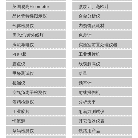
英国易高Elcometer
微欧计、毫欧计
晶体管特性图示仪
合金分析仪
气体检测仪
内窥镜及耗材
黑光灯/紫外线灯
色差计
涡流导电仪
实验室前置处理仪器
PH电极
工业烘片机
露点仪
线缆测高仪
甲醛测试仪
哈量
检漏仪
频率计
空气负离子检测仪
射线探伤机
酒​精检测仪
分析天平
工业胶片
附着力测试仪
恒流源
其它仪器仪表
条码检测仪
铁路用产品