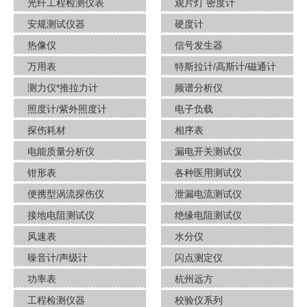
光纤工程检测仪表
观片灯 密度计
安规测试仪器
硬度计
热像仪
信号发生器
万用表
特斯拉计/高斯计​/磁通计
测力仪*推拉力计
频谱分析仪
照度计/紫外照度计
电子负载
探伤耗材
相序表
电能质量分析仪
漏电开关测试仪
钳形表
各种医用测试仪
便携型涡流探伤仪
泄漏电流测试仪
接地电阻测试仪
绝缘电阻测试仪
风速表
水分仪
噪音计/声级计
闪点测定仪
功率表
杭州远方
工程检测仪器
校验仪系列