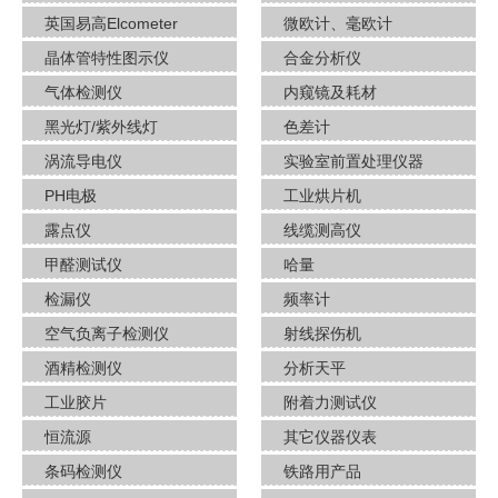
英国易高Elcometer
微欧计、毫欧计
晶体管特性图示仪
合金分析仪
气体检测仪
内窥镜及耗材
黑光灯/紫外线灯
色差计
涡流导电仪
实验室前置处理仪器
PH电极
工业烘片机
露点仪
线缆测高仪
甲醛测试仪
哈量
检漏仪
频率计
空气负离子检测仪
射线探伤机
酒​精检测仪
分析天平
工业胶片
附着力测试仪
恒流源
其它仪器仪表
条码检测仪
铁路用产品