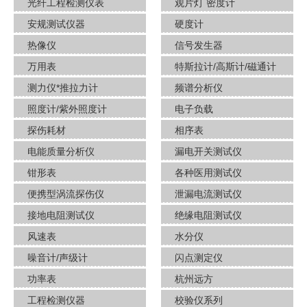
光纤工程检测仪表
观片灯 密度计
安规测试仪器
硬度计
热像仪
信号发生器
万用表
特斯拉计/高斯计​/磁通计
测力仪*推拉力计
频谱分析仪
照度计/紫外照度计
电子负载
探伤耗材
相序表
电能质量分析仪
漏电开关测试仪
钳形表
各种医用测试仪
便携型涡流探伤仪
泄漏电流测试仪
接地电阻测试仪
绝缘电阻测试仪
风速表
水分仪
噪音计/声级计
闪点测定仪
功率表
杭州远方
工程检测仪器
校验仪系列