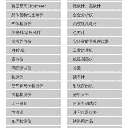
英国易高Elcometer
微欧计、毫欧计
晶体管特性图示仪
合金分析仪
气体检测仪
内窥镜及耗材
黑光灯/紫外线灯
色差计
涡流导电仪
实验室前置处理仪器
PH电极
工业烘片机
露点仪
线缆测高仪
甲醛测试仪
哈量
检漏仪
频率计
空气负离子检测仪
射线探伤机
酒​精检测仪
分析天平
工业胶片
附着力测试仪
恒流源
其它仪器仪表
条码检测仪
铁路用产品