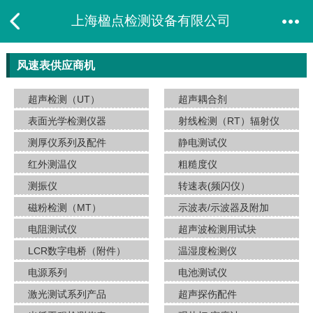
上海楹点检测设备有限公司
风速表供应商机
超声检测（UT）
超声耦合剂
表面光学检测仪器
射线检测（RT）辐射仪
测厚仪系列及配件
静电测试仪
红外测温仪
粗糙度仪
测振仪
转速表(频闪仪）
磁粉检测（MT）
示波表/示波器及附加
电阻测试仪
超声波检测用试块
LCR数字电桥（附件）
温湿度检测仪
电源系列
电池测试仪
激光测试系列产品
超声探伤配件