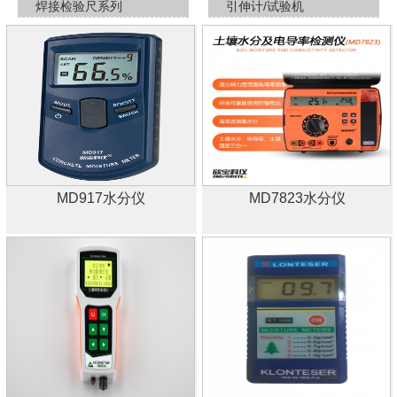
焊接检验尺系列
引伸计/试验机
MD917水​分仪
MD7823水​分仪