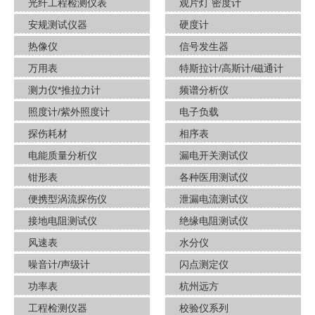
光纤工程检测仪表
观片灯 密度计
安规测试仪器
硬度计
热像仪
信号发生器
万用表
特斯拉计/高斯计​/磁通计
测力仪*推拉力计
频谱分析仪
照度计/紫外照度计
电子负载
探伤耗材
相序表
电能质量分析仪
漏电开关测试仪
钳形表
各种医用测试仪
便携型涡流探伤仪
泄漏电流测试仪
接地电阻测试仪
绝缘电阻测试仪
风速表
水分仪
噪音计/声级计
闪点测定仪
功率表
杭州远方
工程检测仪器
校验仪系列