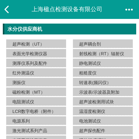
上海楹点检测设备有限公司
水分仪供应商机
超声检测（UT）
超声耦合剂
表面光学检测仪器
射线检测（RT）辐射仪
测厚仪系列及配件
静电测试仪
红外测温仪
粗糙度仪
测振仪
转速表(频闪仪）
磁粉检测（MT）
示波表/示波器及附加
电阻测试仪
超声波检测用试块
LCR数字电桥（附件）
温湿度检测仪
电源系列
电池测试仪
激光测试系列产品
超声探伤配件