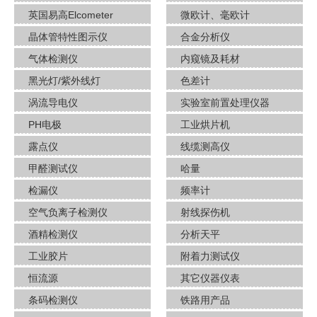
英国易高Elcometer
微欧计、毫欧计
晶体管特性图示仪
合金分析仪
气体检测仪
内窥镜及耗材
黑光灯/紫外线灯
色差计
涡流导电仪
实验室前置处理仪器
PH电极
工业烘片机
露点仪
线缆测高仪
甲醛测试仪
哈量
检漏仪
频率计
空气负离子检测仪
射线探伤机
酒​精检测仪
分析天平
工业胶片
附着力测试仪
恒流源
其它仪器仪表
条码检测仪
铁路用产品