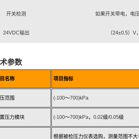
开关检测
如果开关带电，电压
24VDC
输出
（24±0.5）
术参数
目名称
项目指标
压范围
(-100
～
700)kPa
置压力模块
(-100
～
700)kPa
，
0.02
级
/0.05
级
根据被检压力仪表选购，测量范围不大