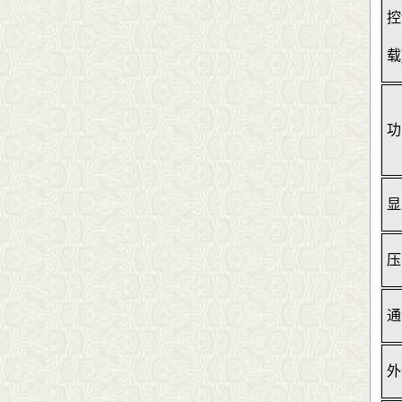
控
载
功
显
压
通
外