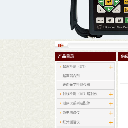
产品目录
供
超声检测（UT）
超声耦合剂
表面光学检测仪器
射线检测（RT）辐射仪
测厚仪系列及配件
静电测试仪
红外测温仪