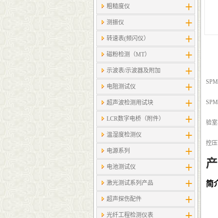
粗糙度仪
测振仪
转速表(频闪仪）
磁粉检测（MT）
示波表/示波器及附加
SP
电阻测试仪
SP
超声波检测用试块
LCR数字电桥（附件）
验室
温湿度检测仪
控压
电源系列
产
电池测试仪
激光测试系列产品
简
超声探伤配件
光纤工程检测仪表