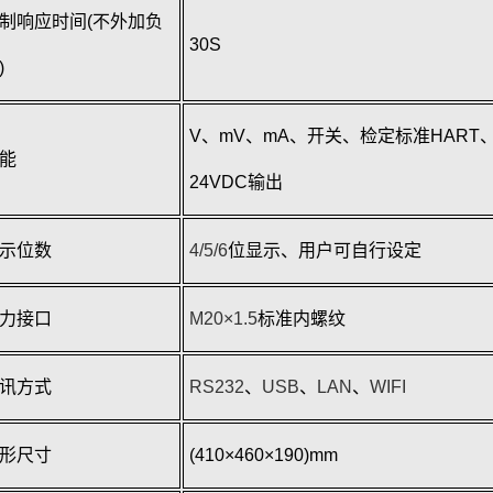
制响应时间
(
不外加负
30S
)
V
、
mV
、
mA
、
开关、检定标准
HART
能
24VDC
输出
示位数
4/5/6
位显示、用户可自行设定
力接口
M20×1.5
标准内螺纹
讯方式
RS232
、
USB
、
LAN
、
WIFI
形尺寸
(410×460×190)mm