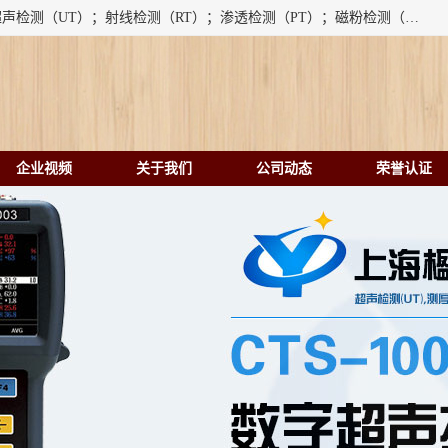
上海楹点检测设备有限公司提供的无损检测仪器设备包括：超声检测（UT）；射线检测（RT）；渗透检测（PT）；磁粉检测（MT）；涡流检测（ET）；化学用品（CH）、超声波相控阵、超声波测厚仪、超声导波、超声TOFD探伤仪、超声波探头、涡流探伤仪、涡流探头、涡流阵列、磁粉探伤机。代理以下品牌：汕超、美国GE(德国KK）、奥林巴斯（Olympus NDT）、美国磁通（Magnaflux）、DAKOTA等；
企业视频
关于我们
公司动态
荣誉认证