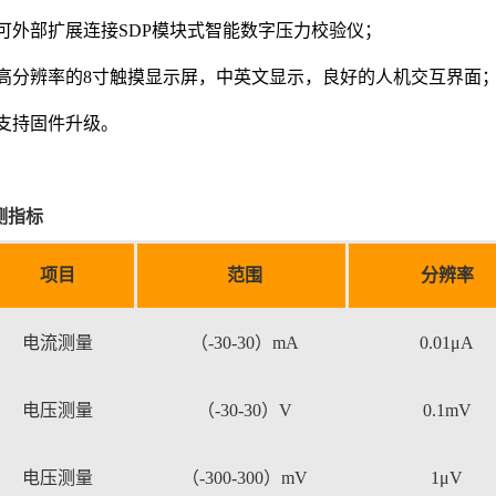
可外部扩展连接
SDP模块式智能数字压力校验仪；
高分辨率的
8寸触摸显示屏，中英文显示，良好的人机交互界面
支持固件升级。
测指标
项目
范围
分辨率
电流测量
（
-30-30
）
mA
0.01μA
电压测量
（
-30-30
）
V
0.1mV
电压测量
（
-300-300
）
mV
1μV