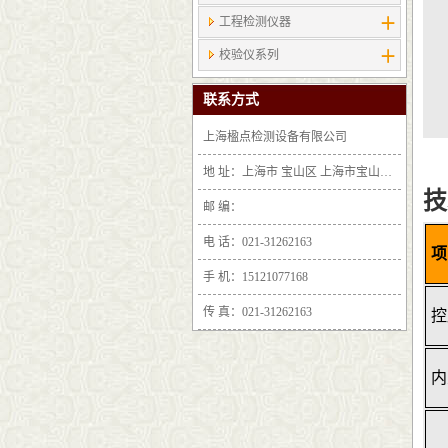
工程检测仪器
校验仪系列
联系方式
上海楹点检测设备有限公司
地 址：上海市 宝山区 上海市宝山区沪太路6397号1-2层F25区1011室
技
邮 编：
电 话：021-31262163
项
手 机：15121077168
传 真：021-31262163
控
内