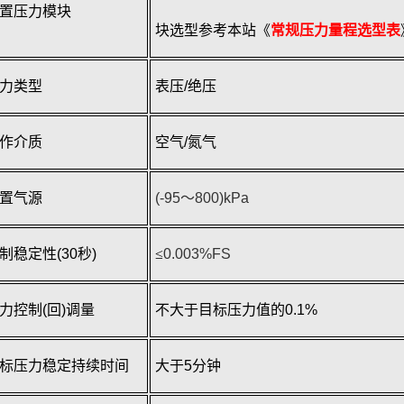
置压力模块
块选型参考本站
《
常规压力量程选型表
力类型
表压
/
绝压
作介质
空气
/
氮气
置气源
(-95
～
800)kPa
制稳定性
(30
秒
)
≤
0.003%FS
力控制
(
回
)
调量
不大于目标压力值的
0.1%
标压力稳定持续时间
大于
5
分钟