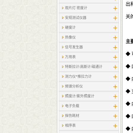
出
观片灯 密度计
关
安规测试仪器
硬度计
热像仪
主
信号发生器
◆
万用表
◆
特斯拉计/高斯计​/磁通计
测力仪*推拉力计
◆
频谱分析仪
◆
照度计/紫外照度计
◆
电子负载
探伤耗材
◆
相序表
◆