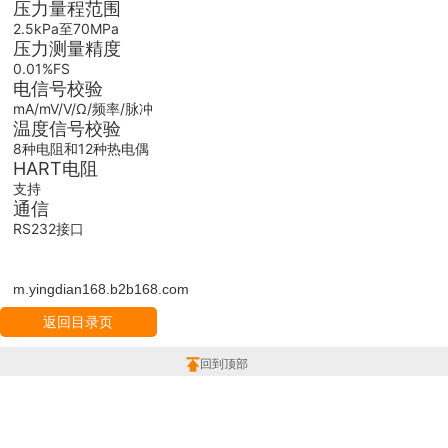
压力量程范围
2.5kPa至70MPa
压力测量精度
0.01%FS
电信号校验
mA/mV/V/Ω/频率/脉冲
温度信号校验
8种电阻和12种热电偶
HART电阻
支持
通信
RS232接口
m.yingdian168.b2b168.com
返回目录页
回到顶部
版权所有：上海楹点检测设备有限公司
地址：上海市 宝山区 上海市宝山区沪太路6397号1-2层F25区1011室
投诉举报