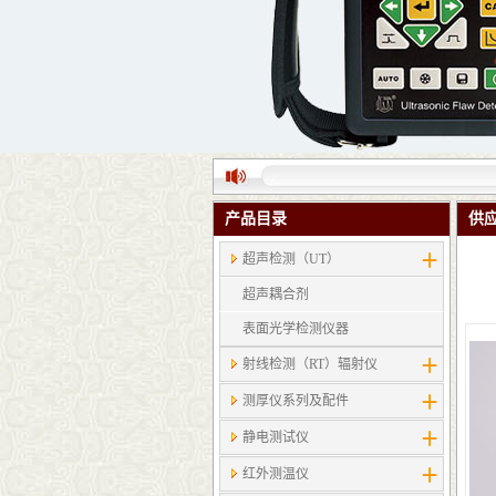
产品目录
供
超声检测（UT）
超声耦合剂
表面光学检测仪器
射线检测（RT）辐射仪
测厚仪系列及配件
静电测试仪
红外测温仪