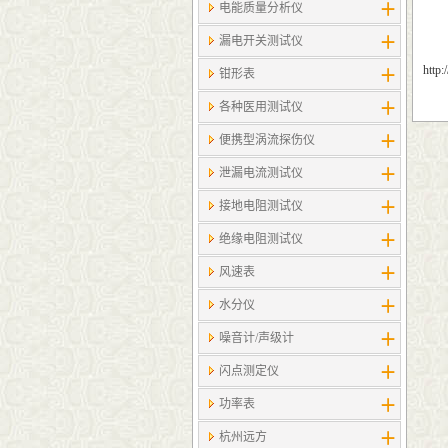
电能质量分析仪
漏电开关测试仪
http
钳形表
各种医用测试仪
便携型涡流探伤仪
泄漏电流测试仪
接地电阻测试仪
绝缘电阻测试仪
风速表
水分仪
噪音计/声级计
闪点测定仪
功率表
杭州远方