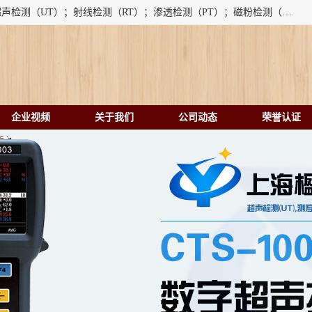
上海楹点检测设备有限公司提供的无损检测仪器设备包括：超声检测（UT）；射线检测（RT）；渗透检测（PT）；磁粉检测（MT）；涡流检测（ET）；化学用品（CH）、超声波相控阵、超声波测厚仪、超声导波、超声TOFD探伤仪、超声波探头、涡流探伤仪、涡流探头、涡流阵列、磁粉探伤机。代理以下品牌：汕超、美国GE(德国KK）、奥林巴斯（Olympus NDT）、美国磁通（Magnaflux）、DAKOTA等；
企业视频
关于我们
公司动态
荣誉认证