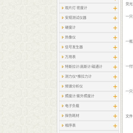
荧光
观片灯 密度计
一只
安规测试仪器
硬度计
热像仪
一瓶
信号发生器
万用表
一付
特斯拉计/高斯计​/磁通计
测力仪*推拉力计
频谱分析仪
一只
照度计/紫外照度计
电子负载
探伤耗材
文件
相序表