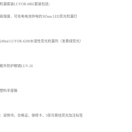
检漏套装LUYOR-6802套装包括：
高强度，可充电电池供电的365nm LED荧光检漏灯
240ml LUYOR-6200水溶性荧光检漏剂（发黄绿荧光）
紫外防护眼镜LUV-10
塑料手提箱
：说明书，合格证，保修卡，5张可悬挂荧光加注标签