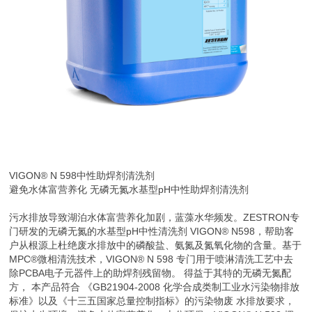
VIGON® N 598
中性助焊剂清洗剂
避免水体富营养化 无磷无氮水基型pH中性助焊剂清洗剂
污水排放导致湖泊水体富营养化加剧，蓝藻水华频发。ZESTRON专
门研发的无磷无氮的水基型pH中性清洗剂 VIGON® N598，帮助客
户从根源上杜绝废水排放中的磷酸盐、氨氮及氮氧化物的含量。基于
MPC®微相清洗技术，VIGON® N 598 专门用于喷淋清洗工艺中去
除PCBA电子元器件上的助焊剂残留物。 得益于其特的无磷无氮配
方， 本产品符合 《GB21904-2008 化学合成类制工业水污染物排放
标准》以及《十三五国家总量控制指标》的污染物废 水排放要求，