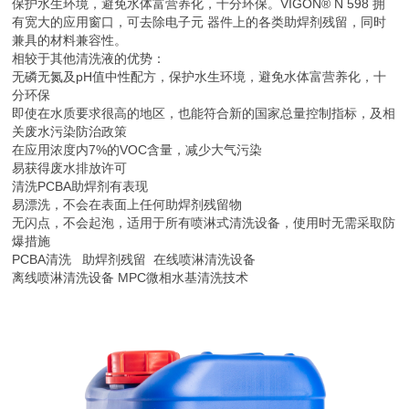
保护水生环境，避免水体富营养化，十分环保。VIGON® N 598 拥
有宽大的应用窗口，可去除电子元 器件上的各类助焊剂残留，同时
兼具的材料兼容性。
相较于其他清洗液的优势：
无磷无氮及pH值中性配方，保护水生环境，避免水体富营养化，十
分环保
即使在水质要求很高的地区，也能符合新的国家总量控制指标，及相
关废水污染防治政策
在应用浓度内7%的VOC含量，减少大气污染
易获得废水排放许可
清洗PCBA助焊剂有表现
易漂洗，不会在表面上任何助焊剂残留物
无闪点，不会起泡，适用于所有喷淋式清洗设备，使用时无需采取防
爆措施
PCBA清洗 助焊剂残留 在线喷淋清洗设备
离线喷淋清洗设备 MPC微相水基清洗技术