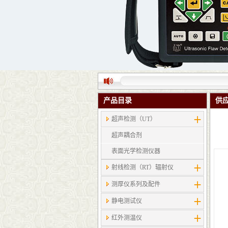
产品目录
供
超声检测（UT）
超声耦合剂
表面光学检测仪器
射线检测（RT）辐射仪
测厚仪系列及配件
静电测试仪
红外测温仪