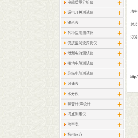
电能质量分析仪
功率
漏电开关测试仪
钳形表
封装
各种医用测试仪
浸没
便携型涡流探伤仪
泄漏电流测试仪
接地电阻测试仪
绝缘电阻测试仪
http
风速表
水分仪
噪音计/声级计
闪点测定仪
功率表
杭州远方