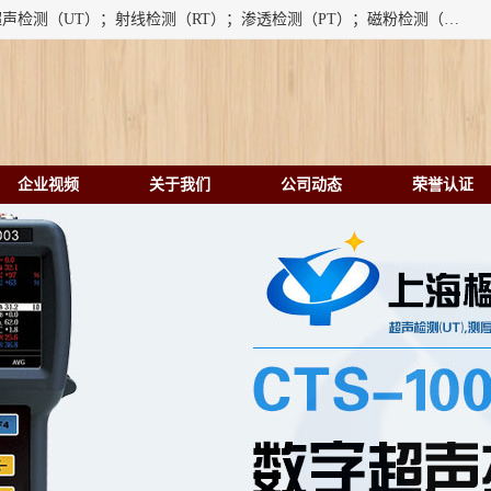
上海楹点检测设备有限公司提供的无损检测仪器设备包括：超声检测（UT）；射线检测（RT）；渗透检测（PT）；磁粉检测（MT）；涡流检测（ET）；化学用品（CH）、超声波相控阵、超声波测厚仪、超声导波、超声TOFD探伤仪、超声波探头、涡流探伤仪、涡流探头、涡流阵列、磁粉探伤机。代理以下品牌：汕超、美国GE(德国KK）、奥林巴斯（Olympus NDT）、美国磁通（Magnaflux）、DAKOTA等；
企业视频
关于我们
公司动态
荣誉认证