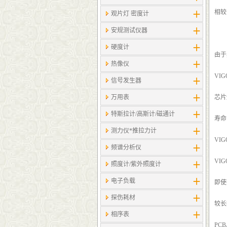
相较
观片灯 密度计
安规测试仪器
硬度计
由于
热像仪
VI
信号发生器
万用表
芯片
特斯拉计/高斯计​/磁通计
寿命
测力仪*推拉力计
VI
频谱分析仪
VI
照度计/紫外照度计
电子负载
即使
探伤耗材
较长
相序表
PC