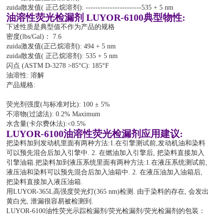
zuida散发值( 正己烷溶剂): -----------------------535 + 5 nm
油溶性荧光检漏剂 LUYOR-6100典型物性:
下述性质是典型值不作为产品的规格
密度(lbs/Gal)： 7.6
zuida激发值(正己烷溶剂): 494 + 5 nm
zuida散发值( 正己烷溶剂): 535 + 5 nm
闪点 (ASTM D-3278 >85°C): 185°F
油溶性: 溶解
产品规格:
荧光剂强度(与标准对比): 100 ± 5%
不溶物(过滤法): 0.2% Maximum
水含量(卡尔费休法):<0.5%
LUYOR-6100油溶性荧光检漏剂应用建议:
把染料加到发动机里面有两种方法:1.在引擎测试前,发动机油和染料
可以预先混合后加入引擎中. 2. 在燃油加入引擎后, 把染料直接加入
引擎油箱.把染料加到液压系统里面有两种方法:1.在液压系统测试前,
液压油和染料可以预先混合后加入油箱中. 2. 在液压油加入油箱后,
把染料直接加入液压油箱.
用LUYOR-365L高强度荧光灯(365 nm)检测. 由于染料的存在, 会发出
黄白光, 泄漏很容易被检测到.
LUYOR-6100油性荧光示踪检漏剂/荧光检漏剂/荧光检漏剂的包装：