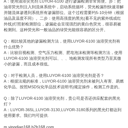
A：使用油溶荧光剂 LUYOR-6100 进行渗漏检测非常简便。步：把
油溶荧光剂注入到流体系统中，启动系统循环，荧光检漏剂快速溶解
并随流体渗透到系统所有渗漏部位。这个过程需要约5-10分钟（根据
油品及温度不同）。二步：使用高强度的黑光(看不见的紫外线或红
外线)灯照射检测部位，渗漏处会呈现强烈的黄白色荧光，很容易被
检测到。这种荧光和一般油品的绿荧光能很容易的区分开。
Q：相比较其他的渗漏检测方法，使用LUYOR-6100 油溶荧光剂有
什么优势？
A：比较目视检测、空气压力检测、肥皂泡沫检测等检测方法，使用
LUYOR-6100 油溶荧光剂可以、、、地检测发现所有类型乃至其微
小的渗漏，而且成本很低。
Q：对于检测人员，使用LUYOR-6100 油溶荧光剂是否？
A：根据法规的标准，LUYOR-6100 油溶荧光剂未被列入有害、易燃
化学品。按照MSDS(化学品技术说明书)规定操作，检测工作是的。
Q：除了LUYOR-6100 油溶荧光剂，贵公司是否还供应配套的黑光
灯？
A：LUYOR-365L,LUYOR-3130,LUYOR-3180系列的黑光灯都达到
使用要求。我们均可提供.
m.yingdian168.b2b168.com