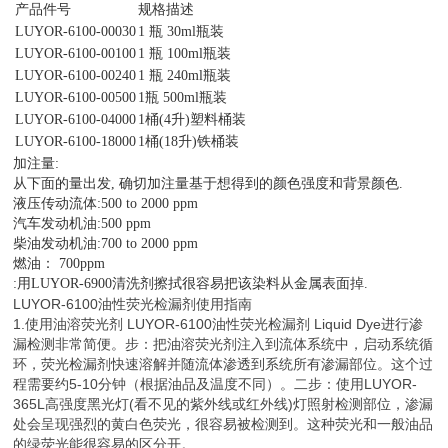
产品件号
规格描述
LUYOR-6100-00030
1 瓶 30ml瓶装
LUYOR-6100-00100
1 瓶 100ml瓶装
LUYOR-6100-00240
1 瓶 240ml瓶装
LUYOR-6100-00500
1瓶 500ml瓶装
LUYOR-6100-04000
1桶(4升)塑料桶装
LUYOR-6100-18000
1桶(18升)铁桶装
加注量:
从下面的量出发, 确切加注量基于想得到的颜色强度和背景颜色.
液压传动流体:500 to 2000 ppm
汽车发动机油:500 ppm
柴油发动机油:700 to 2000 ppm
燃油： 700ppm
:用LUYOR-6900清洗剂擦拭很容易把该染料从金属表面掉.
LUYOR-6100油性荧光检漏剂使用指南
1.使用油溶荧光剂 LUYOR-6100油性荧光检漏剂 Liquid Dye进行渗
漏检测非常简便。步：把油溶荧光剂注入到流体系统中，启动系统循
环，荧光检漏剂快速溶解并随流体渗透到系统所有渗漏部位。这个过
程需要约5-10分钟（根据油品及温度不同）。二步：使用LUYOR-
365L高强度黑光灯(看不见的紫外线或红外线)灯照射检测部位，渗漏
处会呈现强烈的黄白色荧光，很容易被检测到。这种荧光和一般油品
的绿荧光能很容易的区分开。