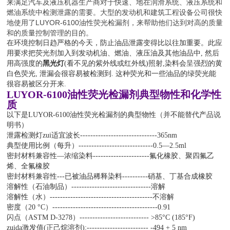
来满足汽车及液压机器生产商对于快速、地在润滑系统、液压系统和
燃油系统中检测泄露的需要。大型的发动机和建筑工程设备公司很快
地使用了LUYOR-6100油性荧光检漏剂，来帮助他们达到对高的质量
和的质量控制管理的目的。
在环境控制日趋严格的今天，防止油品泄露变得比以往加重要。此应
用要求把荧光剂加入到发动机油、燃油、液压油及其他油品中, 然后
用高强度的
黑光灯
(看不见的紫外线或红外线)照射,染料会呈强烈的黄
白色荧光, 泄漏会很容易被检测到. 这种荧光和一些油品的绿荧光能
很容易被区分开来.
LUYOR-6100油性荧光检漏剂典型物性和化学性
质
以下是LUYOR-6100油性荧光检漏剂的典型物性（并不能替代产品说
明书）
泄露检测灯zui适宜波长------------------------------365nm
典型使用比例（每升）-----------------------------0.5—2.5ml
密封材料兼容性—浓缩染料----------------------氟化橡胶、聚四氟乙
烯、全氟橡胶
密封材料兼容性---已被油品稀释染料----------硝基、丁基合成橡胶
溶解性（石油制品）-------------------------------溶解
溶解性（水）----------------------------------------不溶解
密度（20 °C）-----------------------------------------0.91
闪点（ASTM D-3278）--------------------------- >85°C (185°F)
zuida激发值(正己烷溶剂):------------------------ -494 + 5 nm