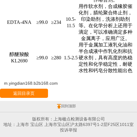
用作软水剂，合成橡胶催
化剂，腈纶聚合终止剂，
10.5-
印染助剂，洗涤剂助剂
EDTA-4NA
≥99.0
≥234
11.5
等。在化学分析上还用于
滴定，可以准确滴定多种
金属离子，应用广泛。
用于金属加工液乳化油和
半合成液中作乳化剂和抗
醇醚羧酸
≥99.0
≥280
1.5-2.5
硬水剂，具有高度的热稳
KL2690
定性和化学稳定性，耐硬
水性和钙皂分散性能出色
m.yingdian168.b2b168.com
返回目录页
回到顶部
版权所有：上海楹点检测设备有限公司
地址：上海市 宝山区 上海市宝山区沪太路6397号1-2层F25区1011室
投诉举报