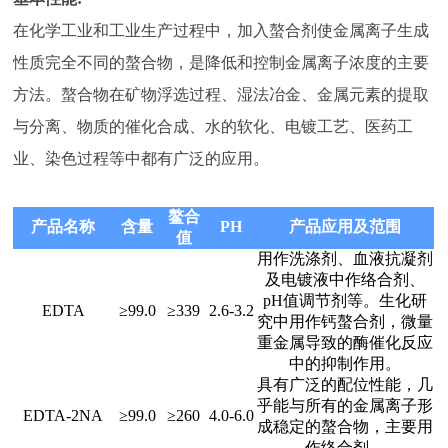
在化学工业和工业生产过程中，加入螯合剂使金属离子生成
性质完全不同的螯合物，是降低和控制金属离子浓度的主要
方法。螯合物在矿物浮选过程、湿法冶金、金属元素的提取
与分离、物质的催化合成、水的软化、电镀工艺、医药工
业、染色过程等中都有广泛的应用。
鳌合
产品名称
含量
PH
产品应用及范围
值
用作洗涤剂、血液抗凝剂
及电镀液中作络合剂、
pH值调节剂等。生化研
EDTA
≥99.0
≥339
2.6-3.2
究中用作钙螯合剂，微量
重金属导致的酶催化反应
中的抑制作用。
具有广泛的配位性能，几
乎能与所有的金属离子形
EDTA-2NA
≥99.0
≥260
4.0-6.0
成稳定的螯合物，主要用
作络合剂。