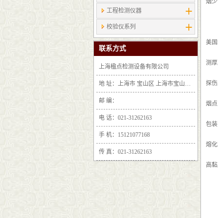
烟少
工程检测仪器
校验仪系列
美国
联系方式
测厚
上海楹点检测设备有限公司
探伤
地 址：上海市 宝山区 上海市宝山区沪太路6397号1-2层F25区1011室
邮 编：
烟点
电 话：021-31262163
包装
手 机：15121077168
熔化
传 真：021-31262163
高黏