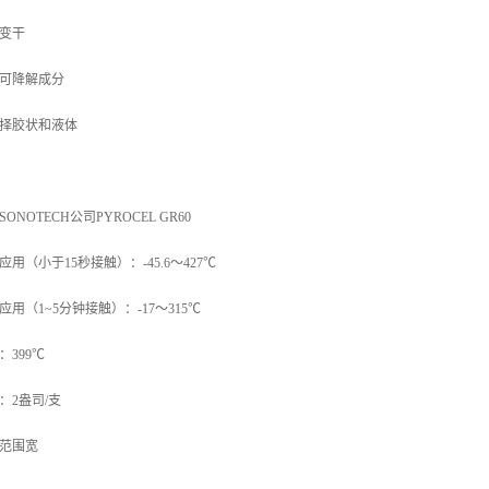
变干
可降解成分
择胶状和液体
ONOTECH公司PYROCEL GR60
应用（小于15秒接触）：-45.6～427℃
应用（1~5分钟接触）：-17～315℃
：399℃
：2盎司/支
范围宽