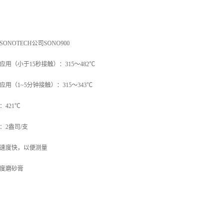
SONOTECH公司SONO900
应用（小于15秒接触）：315～482℃
应用（1~5分钟接触）：315～343℃
：421℃
：2盎司/支
速度快，以便测量
度磨砂膏