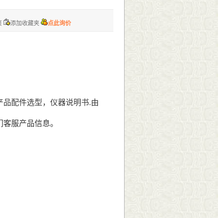
页
添加收藏夹
点此询价
产品配件
选型
，仪器说明书
.
由
们客服产品信息。