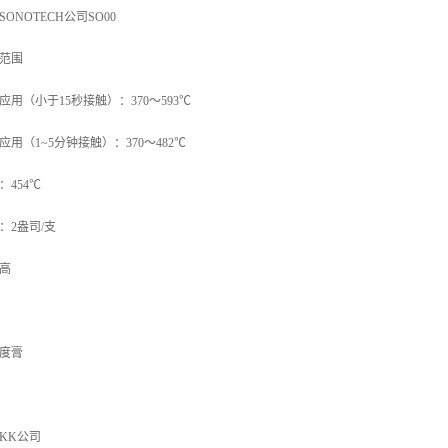
SONOTECH公司SO00
范围
应用（小于15秒接触）：370～593℃
应用（1~5分钟接触）：370～482℃
：454℃
：2盎司/支
高
度膏
KK公司