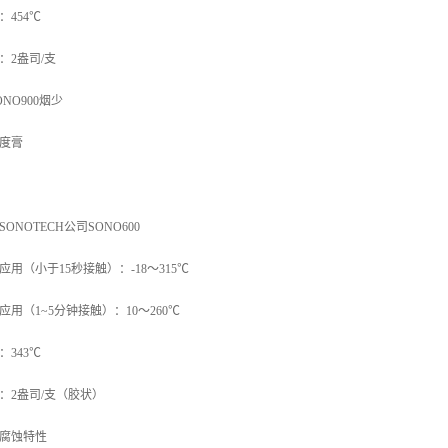
：454℃
：2盎司/支
ONO900烟少
度膏
SONOTECH公司SONO600
应用（小于15秒接触）：-18～315℃
应用（1~5分钟接触）：10～260℃
：343℃
：2盎司/支（胶状）
腐蚀特性