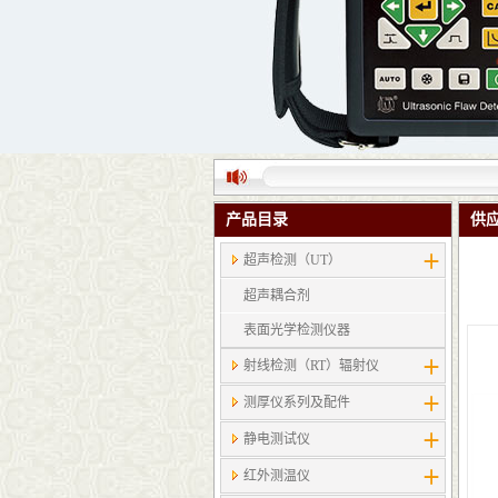
产品目录
供
超声检测（UT）
超声耦合剂
表面光学检测仪器
射线检测（RT）辐射仪
测厚仪系列及配件
静电测试仪
红外测温仪