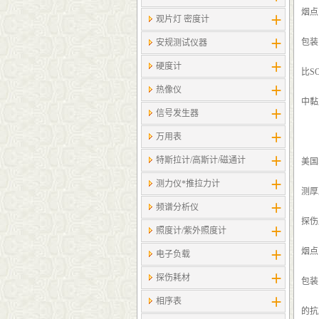
烟点
观片灯 密度计
包装
安规测试仪器
硬度计
比S
热像仪
中黏
信号发生器
万用表
特斯拉计/高斯计​/磁通计
美国
测力仪*推拉力计
测厚
频谱分析仪
探伤
照度计/紫外照度计
烟点
电子负载
探伤耗材
包装
相序表
的抗