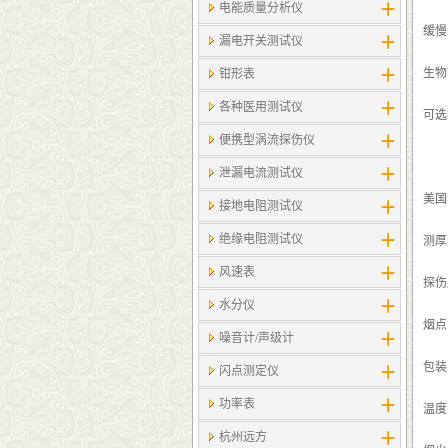
电能质量分析仪
缓慢
漏电开关测试仪
生物
钳形表
各种医用测试仪
可选
便携型涡流探伤仪
泄漏电流测试仪
美国S
接地电阻测试仪
绝缘电阻测试仪
测厚
风速表
探伤
水分仪
烟点
噪音计/声级计
包装
闪点测定仪
功率表
温度
杭州远方