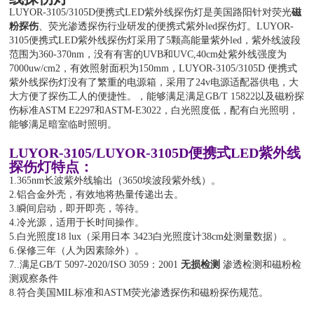
LUYOR-3105/3105D便携式LED紫外线探伤灯是美国路阳针对荧光
磁
粉探伤
、荧光渗透探伤行业研发的便携式紫外led探伤灯。LUYOR-
3105便携式LED紫外线探伤灯采用了5颗高能量紫外led，紫外线波段
范围为360-370nm，没有有害的UVB和UVC,40cm处紫外线强度为
7000uw/cm2，有效照射面积为150mm，LUYOR-3105/3105D 便携式
紫外线探伤灯没有了繁重的电源箱，采用了24v电源适配器供电，大
大方便了探伤工人的便捷性。，能够满足满足GB/T 15822以及磁粉探
伤标准ASTM E2297和ASTM-E3022，白光照度低，配有白光照明，
能够满足暗室临时照明。
LUYOR-3105/LUYOR-3105D便携式LED紫外线
探伤灯特点：
1.365nm长波紫外线输出（3650埃波段紫外线）。
2.铝合金外壳，有效地将热量传递出去。
3.瞬间启动，即开即亮，等待。
4.冷光源，适用于长时间操作。
5.白光照度18 lux（采用日本 3423白光照度计38cm处测量数据）。
6.保修三年（人为因素除外）。
7..满足GB/T 5097-2020/ISO 3059：2001
无损检测
渗透检测和磁粉检
测观察条件
8.符合美国MIL标准和ASTM荧光渗透探伤和磁粉探伤规范。