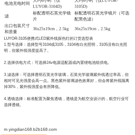
大约6小时（仅
大约6小时（仅LUYOR-
电池充电时间
LUYOR-3104D)
3105D)
标配透明石英光学镜
标配透明石英光学镜片（可选
滤
片
配黑色滤）
出口包装尺寸
36x25x19cm，2.5kg
36x25x19cm，2.5kg
和质量
LUYOR-3105便携式LED紫外线探伤灯的订货选型表
1.型号选择：选择型号3104或3105，3104有白光照明，3105没有白光照
明，但紫外线强度提高了。
2.选择供电方式：可选择24v电源适配器或内置锂电池组供电。
3.滤选择：可选择透明石英光学玻璃，石英光学玻璃紫外线透过率高，但
相对可见光强度会高一点。黑色紫外玻璃滤色效果好，但会将紫外线隔离
掉30%，紫外线强度会有所降低。
4.透镜选择：标准配置为聚焦透镜，透镜是为航空业设计的，航空行业可
选择透镜。
m.yingdian168.b2b168.com