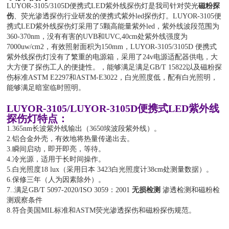
LUYOR-3105/3105D便携式LED紫外线探伤灯是我司针对荧光
磁粉探
伤
、荧光渗透探伤行业研发的便携式紫外led探伤灯。LUYOR-3105便
携式LED紫外线探伤灯采用了5颗高能量紫外led，紫外线波段范围为
360-370nm，没有有害的UVB和UVC,40cm处紫外线强度为
7000uw/cm2，有效照射面积为150mm，LUYOR-3105/3105D 便携式
紫外线探伤灯没有了繁重的电源箱，采用了24v电源适配器供电，大
大方便了探伤工人的便捷性。，能够满足满足GB/T 15822以及磁粉探
伤标准ASTM E2297和ASTM-E3022，白光照度低，配有白光照明，
能够满足暗室临时照明。
LUYOR-3105/LUYOR-3105D便携式LED紫外线
探伤灯特点：
1.365nm长波紫外线输出（3650埃波段紫外线）。
2.铝合金外壳，有效地将热量传递出去。
3.瞬间启动，即开即亮，等待。
4.冷光源，适用于长时间操作。
5.白光照度18 lux（采用日本 3423白光照度计38cm处测量数据）。
6.保修三年（人为因素除外）。
7..满足GB/T 5097-2020/ISO 3059：2001
无损检测
渗透检测和磁粉检
测观察条件
8.符合美国MIL标准和ASTM荧光渗透探伤和磁粉探伤规范。