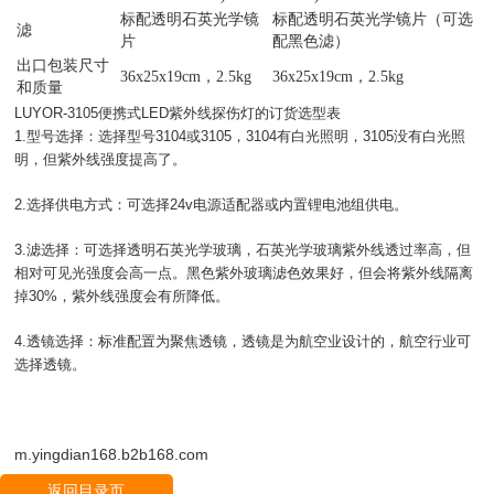
标配透明石英光学镜
标配透明石英光学镜片（可选
滤
片
配黑色滤）
出口包装尺寸
36x25x19cm，2.5kg
36x25x19cm，2.5kg
和质量
LUYOR-3105便携式LED紫外线探伤灯的订货选型表
1.型号选择：选择型号3104或3105，3104有白光照明，3105没有白光照
明，但紫外线强度提高了。
2.选择供电方式：可选择24v电源适配器或内置锂电池组供电。
3.滤选择：可选择透明石英光学玻璃，石英光学玻璃紫外线透过率高，但
相对可见光强度会高一点。黑色紫外玻璃滤色效果好，但会将紫外线隔离
掉30%，紫外线强度会有所降低。
4.透镜选择：标准配置为聚焦透镜，透镜是为航空业设计的，航空行业可
选择透镜。
m.yingdian168.b2b168.com
返回目录页