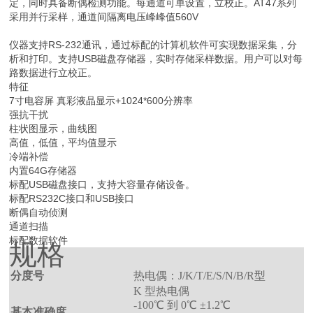
定，同时具备断偶检测功能。每通道可单设置，立校正。AT47系列
采用并行采样，通道间隔离电压峰峰值560V
仪器支持RS-232通讯，通过标配的计算机软件可实现数据采集，分
析和打印。支持USB磁盘存储器，实时存储采样数据。用户可以对每
路数据进行立校正。
特征
7寸电容屏 真彩液晶显示+1024*600分辨率
强抗干扰
柱状图显示，曲线图
高值，低值，平均值显示
冷端补偿
内置64G存储器
标配USB磁盘接口，支持大容量存储设备。
标配RS232C接口和USB接口
断偶自动侦测
通道扫描
标配数据软件
规格
分度号
热电偶：J/K/T/E/S/N/B/R型
K 型热电偶
-100℃ 到 0℃ ±1.2℃
基本准确度