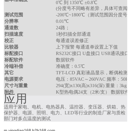
0℃ 到 1350℃ ±0.8℃
(分度号不同略有差异，具体可查阅用
测试范围
-200℃~1800℃（测试范围因分度
分辨率
0.01℃
通道数
24路；
扫描速度
1秒扫描全部通道
校正
每通道误差修正
比较器
上下报警 每通道单设置上下值
标配接口
RS232C接口 U盘接口 USB通讯接口
标配软件
数据软件
冷端补偿
准确度：0.5℃
其它
TFT-LCD 真彩液晶显示，断偶检测
电源要求
电压：85VAC～260VAC 频率：50Hz
尺寸与重量
294(宽)x130(高)x316(深) 重量：3kg
附件
K型热电偶24支（2米/支） 数据软件
应用
适用于家电、电机、电热器具、温控器、变压器、烘箱、热
保护器、电源、照明、电力、LED等行业的制造厂家与质检
部门对多点温度的测试
m.yingdian168.b2b168.com