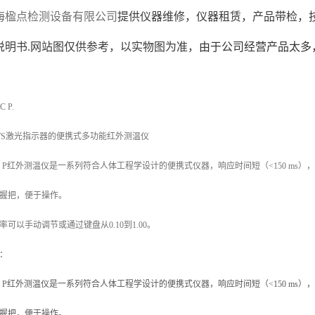
海楹点检测设备有限公司
提供仪器维修，
仪器租赁，
产品
带检
，
说明书
.网站图仅供参考，以实物图为准，
由于公司经营产品太多
C P.
TS激光指示器的便携式多功能红外测温仪
tec P红外测温仪是一系列符合人体工程学设计的便携式仪器，响应时间短（<150 ms
握把，便于操作。
率可以手动调节或通过键盘从0.10到1.00。
：
tec P红外测温仪是一系列符合人体工程学设计的便携式仪器，响应时间短（<150 ms
握把，便于操作。