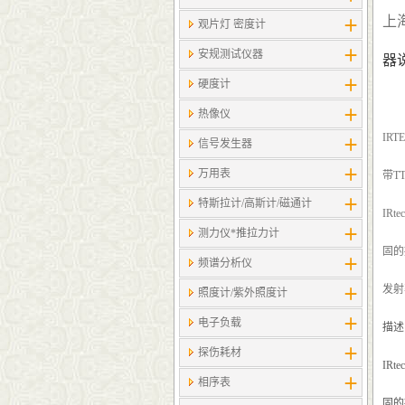
上
观片灯 密度计
安规测试仪器
器
硬度计
热像仪
IRTE
信号发生器
万用表
带T
特斯拉计/高斯计​/磁通计
IR
测力仪*推拉力计
固的
频谱分析仪
发射
照度计/紫外照度计
电子负载
描述
探伤耗材
IR
相序表
固的