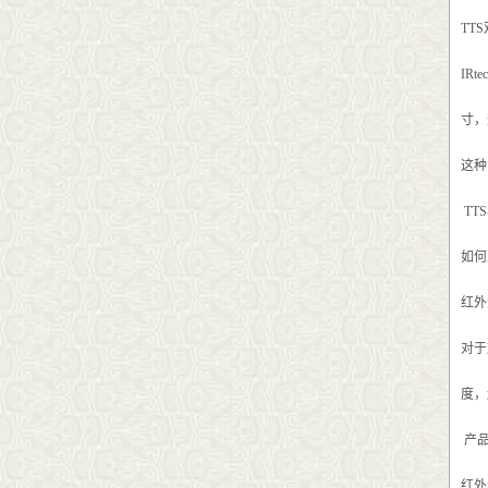
TT
IR
寸，
这种
TT
如何
红外
对于
度，
产
红外