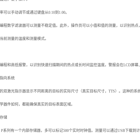
率可以手动调节或通过键盘从0.10到1.00。
编程数字滤波器可以测量不稳定值。此外，操作员可以小值和值的测量，以识别热点，Tm
当前测量的温度和测量模式。
编程和高低报警，以识别快速扫描期间的热点或长时间监控温度。警报会在LCD屏幕
指向系统
的双激光指示器显示不同距离的目标的实际尺寸（真实目标尺寸，TTS）。这种的系
学器件如何，都能确保真实的目标表面区域。
存储
tec P系列有一个内部存储器，多可以标记500个实时时钟值。测量可以通过USB下载到计