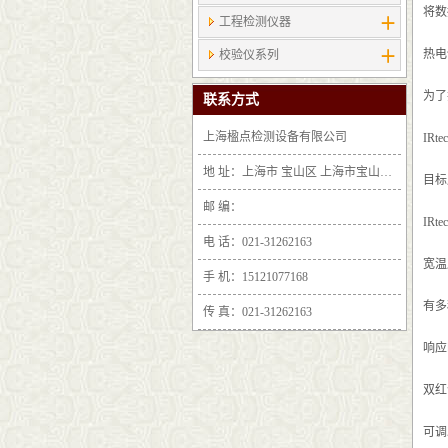
将数
工程检测仪器
热电
校验仪系列
为了
联系方式
上海楹点检测设备有限公司
IR
地 址：上海市 宝山区 上海市宝山区沪太路6397号1-2层F25区1011室
目标
邮 编：
IR
电 话：021-31262163
宽温
手 机：15121077168
有多
传 真：021-31262163
响应
双红
可调