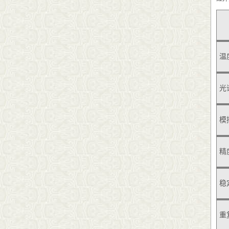
温
光
模
精
稳
重