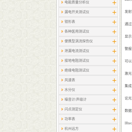
电能质量分析仪
发射
漏电开关测试仪
钳形表
通过
各种医用测试仪
显示
便携型涡流探伤仪
警报
泄漏电流测试仪
接地电阻测试仪
可以
绝缘电阻测试仪
激光
风速表
集成
水分仪
论光
噪音计/声级计
闪点测定仪
数据
功率表
IR
杭州远方