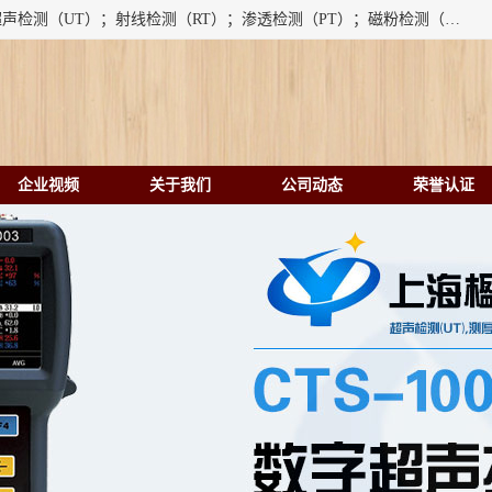
上海楹点检测设备有限公司提供的无损检测仪器设备包括：超声检测（UT）；射线检测（RT）；渗透检测（PT）；磁粉检测（MT）；涡流检测（ET）；化学用品（CH）、超声波相控阵、超声波测厚仪、超声导波、超声TOFD探伤仪、超声波探头、涡流探伤仪、涡流探头、涡流阵列、磁粉探伤机。代理以下品牌：汕超、美国GE(德国KK）、奥林巴斯（Olympus NDT）、美国磁通（Magnaflux）、DAKOTA等；
企业视频
关于我们
公司动态
荣誉认证