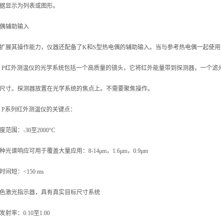
据显示为列表或图形。
偶辅助输入
扩展其操作能力，仪器还配备了K和S型热电偶的辅助输入。当与参考热电偶一起使
tec P红外测温仪的光学系统包括一个高质量的镜头，它将红外能量带到探测器，一个
尺寸。探测器放置在光学系统的焦点上。不需要聚焦操作。
tec P系列红外测温仪的关键点：
度范围：-30至2000°C
种光谱响应可用于覆盖大量应用：8-14μm，1.6μm，0.9μm
时间短：<150 ms
色激光指示器，具有真实目标尺寸系统
发射率：0.10至1.00