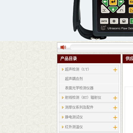
产品目录
供
超声检测（UT）
超声耦合剂
表面光学检测仪器
射线检测（RT）辐射仪
测厚仪系列及配件
静电测试仪
红外测温仪