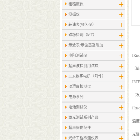
粗糙度仪
测振仪
转速表(频闪仪）
磁粉检测（MT）
示波表/示波器及附加
电阻测试仪
IRte
超声波检测用试块
【简
LCR数字电桥（附件）
IR
温湿度检测仪
（发
电源系列
电池测试仪
IRte
激光测试系列产品
温度范
超声探伤配件
光谱响
光纤工程检测仪表