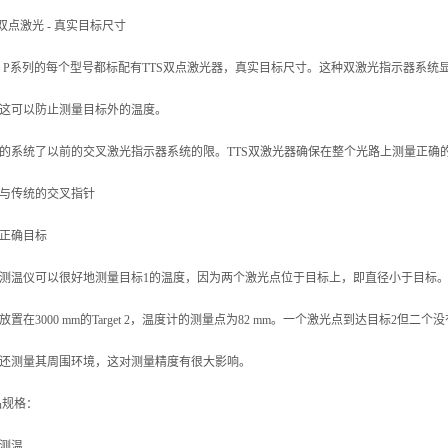
S双点激光 - 真实目标尺寸
tec P系列的每个型号都标配有TTS双点激光器，真实目标尺寸。这种双激光指示器系
这可以防止测量目标外的温度。
的系统了以前的交叉激光指示器系统的限。TTS双激光器确保在整个光路上测量正确
S与传统的交叉指针
正确目标
测温仪可以很好地测量目标1的温度，因为两个激光点位于目标上，即直径小于目标
放置在3000 mm的Target 2，温度计的测量点为82 mm。一个激光点到达目标2但
还测量其周围环境，这对测量精度有很大影响。
品规格：
测温