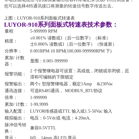
也可以选择485通讯接口将测量的转速信号数字传送出去。
上图：LUYOR-910系列面板式转速表
LUYOR-910
系列面板式转速表
技术参数：
量程
5-999999 RPM
±0.001% 读数或1（后一位数字）（标准）
精度：
士0.006% 读数或1（后一位数字）（快速新）
分辨率：
0.001RPM-10 RPM(100,000-999990RPM 下)
累加/ 计数
显围：0.001-999999
器：
2 个报警继电器可设置：高或低，闭锁或非闭锁，迟
报警功能：
滞和可编辑的下限锁定
报警输出：
两个c 型报警继电器，额定1Amp &230Vac
通讯连接：
可选RS485通讯， MODBUS_RTU协议
倍率：
1-999999
累加/ 计数：
1-99,9999
输入配置：
LUYOR传感器或TTL 输入或1.5-50Vac 输入
模拟输出：
电压：0-5Vdc或 电流：4-20mA,
脉冲信号转
兼容0-5VTTL
换：
显示：
6位，14mm 高LED 显示