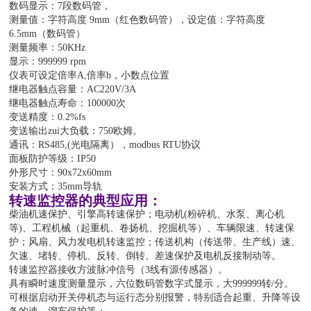
数码显示：7段数码管，
测量值：字符高度 9mm（红色数码管），设定值：字符高度
6.5mm（数码管）
测量频率：50KHz
显示：999999 rpm
仪表可设定倍率A,倍率b，小数点位置
继电器触点容量：AC220V/3A
继电器触点寿命：100000次
变送精度：0.2%fs
变送输出zui大负载：750欧姆。
通讯：RS485,(光电隔离），modbus RTU协议
面板防护等级：IP50
外形尺寸：90x72x60mm
安装方式：35mm导轨
转速监控器的典型应用：
柴油机速保护、引擎高转速保护；电动机(粉碎机、水泵、离心机
等)、工程机械（起重机、卷扬机、挖掘机等）、车辆限速、转速保
护；风扇、风力发电机转速监控；传送机构（传送带、生产线）速、
欠速、堵转、停机、反转、倒转、差速保护及电机反接制动等。
转速监控器接收方波脉冲信号（3线有源传感器）。
具有瞬时速度测量显示，六位数码管数字式显示，大999999转/分。
可根据启动开关停机态与运行态分别报警，特别适合起重、升降等设