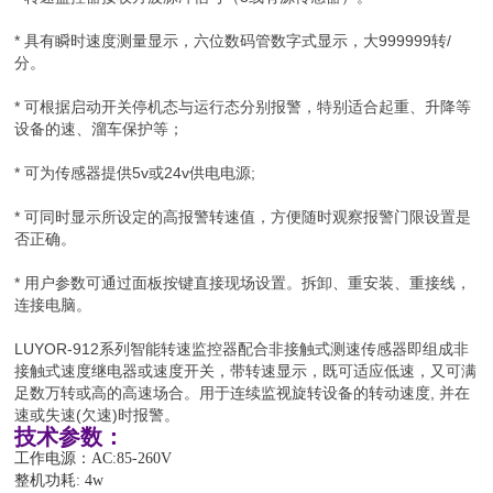
* 具有瞬时速度测量显示，六位数码管数字式显示，大999999转/
分。
* 可根据启动开关停机态与运行态分别报警，特别适合起重、升降等
设备的速、溜车保护等；
* 可为传感器提供5v或24v供电电源;
* 可同时显示所设定的高报警转速值，方便随时观察报警门限设置是
否正确。
* 用户参数可通过面板按键直接现场设置。拆卸、重安装、重接线，
连接电脑。
LUYOR-912系列智能转速监控器配合非接触式测速传感器即组成非
接触式速度继电器或速度开关，带转速显示，既可适应低速，又可满
足数万转或高的高速场合。用于连续监视旋转设备的转动速度, 并在
速或失速(欠速)时报警。
技术参数：
工作电源：AC:85-260V
整机功耗: 4w