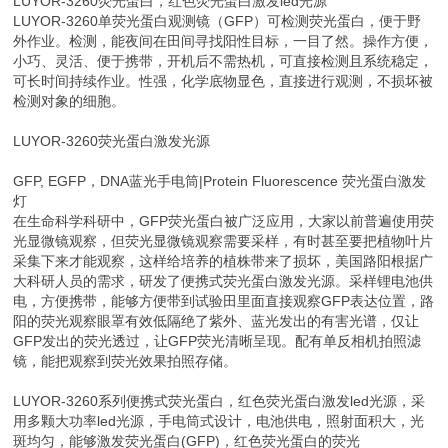
LUYOR-3260荧光蛋白，红色荧光蛋白激发led光源
LUYOR-3260单荧光蛋白观测镜（GFP）可检测荧光蛋白，便于野
外作业。检测，能夜间在田间寻找阳性目标，一目了然。操作方便，
小巧、灵活、便于携带，开机后不需热机，可直接检测且系统稳定，
可长时间持续作业。性强，化学底物显色，直接进行观测，不损坏被
检测对象的细胞。
LUYOR-3260荧光蛋白激发光源
GFP, EGFP，DNA蓝光手电筒|Protein Fluorescence 荧光蛋白激发
灯
在生命科学科研中，GFP荧光蛋白被广泛应用，大家以前普遍使用荧
光显微镜观察，但荧光显微镜观察需要采样，有时甚至要把植物叶片
采集下来才能观察，这样给培养的植株带来了损坏，美国路阳根据广
大科研人员的需求，研发了便携式荧光蛋白激发光源。采样锂电池供
电，方便携带，能够方便带到试验田里面直接观察GFP表达位置，路
阳的荧光观察眼罩有效低隔绝了紫外、蓝光发出的有害光谱，仅让
GFP发出的荧光透过，让GFP荧光清晰呈现。配有单反相机拍照滤
镜，能把观察到荧光效果拍照存储。
LUYOR-3260系列便携式荧光蛋白，红色荧光蛋白激发led光源，采
用多颗大功率led光源，手电筒式设计，电池供电，照射面积大，光
斑均匀，能够激发荧光蛋白(GFP)，红色荧光蛋白的荧光