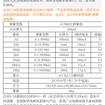
适应无交流电源的现场使用，惠斯登电桥的新换代产品，度等级
0.05%。
QJ83-1A型基本参数与QJ83-1相同。产品采用电池供电、适应无交
流电源的现场适应。
可代替QJ23a、QJ23、QJ24等单臂电桥(惠斯
登电桥)。
测量范围
七档量程
0-2MΩ
小分辨力
100μΩ
量程
测量范围
分辨力
测试电流
准确度
2Ω
0-1.9999Ω
100mΩ
100mA
0.1
20Ω
0-19.999Ω
1mΩ
10mA
0.05
200Ω
0-199.99Ω
10mΩ
10mA
0.05
2kΩ
0-1.9999kΩ
100mΩ
1mA
0.05
20kΩ
0-19.999kΩ
1Ω
100μA
0.05
200kΩ
0-199.99kΩ
10Ω
25μA
0.05
2MΩ
0-1.9999MΩ
100Ω
2.5μA
0.1
显示
位
数码管
4½
LCD
电源
节
号
干电池）
DC9V(6
1
1.5V
尺寸
(W)320 mm×(H)280 mm×(D)170mm
重量
6kg
QJ83-1A量程比QJ83A小一档（从2Ω开始小分辨力100μΩ）适合中、
的测量。是惠斯登电桥的新换代产品，是我厂以电桥线路为基础用精