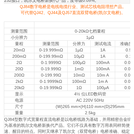
QJ84型数字式宽量程直流电桥
20mΩ-20kΩ七档量程，小分辨率1µΩ，LED大数显(4½位)，可另加
232接口，凯尔文电桥新换代产品，度等级0.05%。
QJ84数字电桥是电线电缆行业、测试芯线电阻理想产品。
可代替QJ42、QJ44及QJ57直流双臂电桥(凯尔文电桥)。
测量范围
0-20kΩ七档量程
小分辨力
1μΩ
量程
测量范围
分辨力
测试电流
准确度
20mΩ
0-19.999mΩ
1μΩ
1A
0.5
200mΩ
0-199.99mΩ
10μΩ
1A
0.1
2Ω
0-1.9999Ω
100μΩ
100mA
0.0
20Ω
0-19.999Ω
1mΩ
100mA
0.0
200Ω
0-199.99Ω
10mΩ
10m A
0.0
2kΩ
0-1.9999kΩ
100mΩ
1m A
0.0
20kΩ
0-19.999kΩ
1Ω
100μA
0.0
显示
4½ 位LED数码管
电源
AC 220V 50Hz
尺寸
(W)265 mm×(H)110 mm×(D)295mm