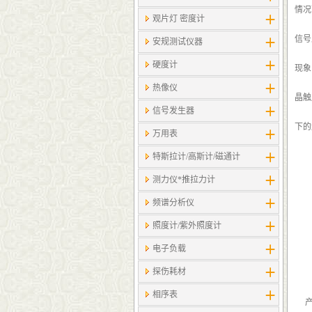
情况
观片灯 密度计
信号
安规测试仪器
硬度计
现象
热像仪
晶触
信号发生器
下的
万用表
特斯拉计/高斯计​/磁通计
测力仪*推拉力计
频谱分析仪
照度计/紫外照度计
电子负载
探伤耗材
相序表
产