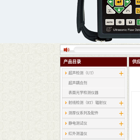
产品目录
供
超声检测（UT）
超声耦合剂
表面光学检测仪器
射线检测（RT）辐射仪
测厚仪系列及配件
静电测试仪
红外测温仪