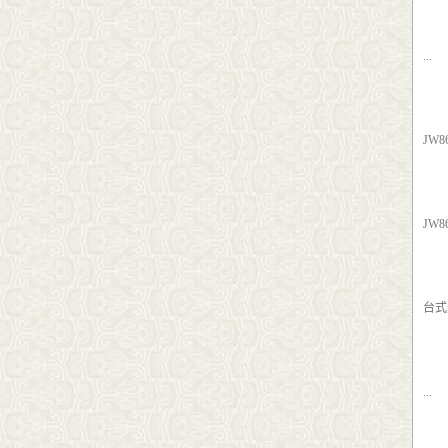
...
JW
JW
台式
...