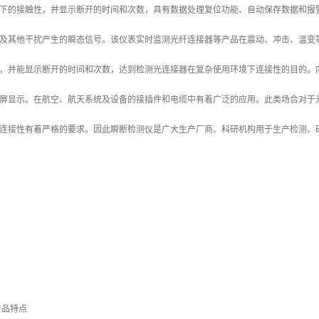
下的接触性，并显示断开的时间和次数，具有数据处理复位功能、自动保存数据和报
及其他干扰产生的瞬态信号。该仪表实时监测光纤连接器等产品在震动、冲击、温变
，并能显示断开的时间和次数，达到检测光连接器在复杂使用环境下连接性的目的。
屏显示。在航空、航天系统及设备的接插件和电缆中有着广泛的应用。此类场合对于
连接性有着严格的要求。因此瞬断检测仪是广大生产厂商、科研机构用于生产检测、
品特点