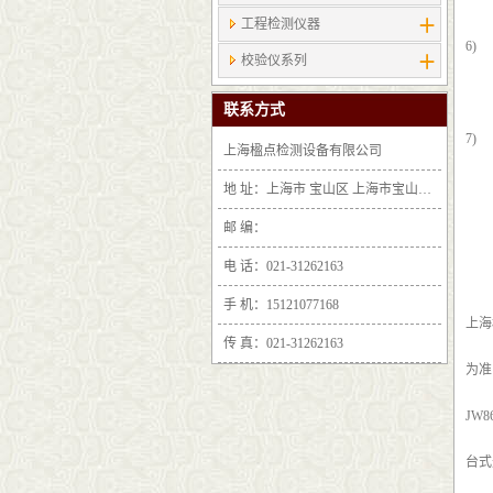
工程检测仪器
6)
校验仪系列
联系方式
7)
上海楹点检测设备有限公司
地 址：上海市 宝山区 上海市宝山区沪太路6397号1-2层F25区1011室
邮 编：
电 话：021-31262163
手 机：15121077168
上海
传 真：021-31262163
为准
JW
台式