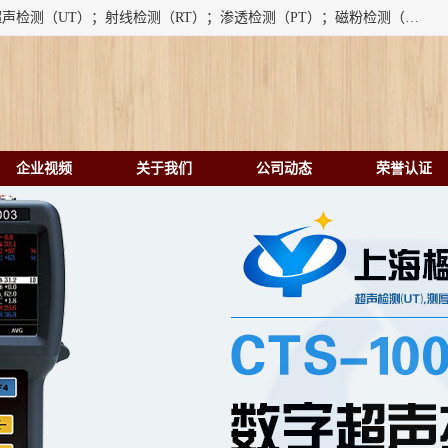
上海楹点检测设备有限公司提供的无损检测仪器设备包括：超声检测（UT）；射线检测（RT）；渗透检测（PT）；磁粉检测（MT）；涡流检测（ET）；化学用品（CH）、超声波相控阵、超声波测厚仪、超声导波、超声TOFD探伤仪、超声波探头、涡流探伤仪、涡流探头、涡流阵列、磁粉探伤机。代理以下品牌：汕超、美国GE(德国KK）、奥林巴斯（Olympus NDT）、美国磁通（Magnaflux）、DAKOTA等；
企业视频
关于我们
公司动态
荣誉认证