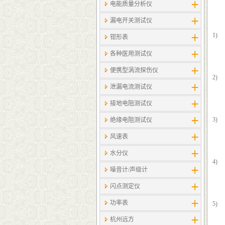
电能质量分析仪
漏电开关测试仪
1)
钳形表
各种医用测试仪
便携型涡流探伤仪
2)
泄漏电流测试仪
接地电阻测试仪
3)
绝缘电阻测试仪
风速表
水分仪
4)
噪音计/声级计
闪点测定仪
功率表
5)
杭州远方