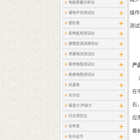
电能质量分析仪
3
操作
漏电开关测试仪
钳形表
4
测试
各种医用测试仪
便携型涡流探伤仪
泄漏电流测试仪
接地电阻测试仪
产
绝缘电阻测试仪
风速表
在
水分仪
右
噪音计/声级计
闪点测定仪
应
功率表
着
杭州远方