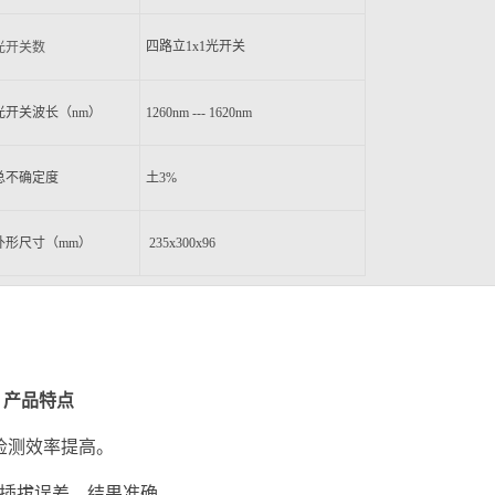
四路立1x1光开关
光开关数
光
开关波长（nm）
1260nm
--- 1620nm
总不确定度
土3%
形尺寸（mm）
235x300x96
产品特点
检测
效率提高。
插拔误差，
结果准确
。