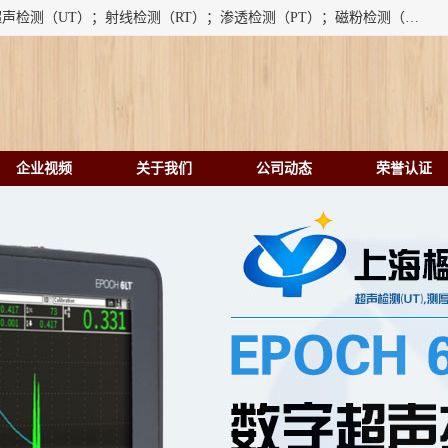
上海楹点检测设备有限公司提供的无损检测仪器设备包括：超声检测（UT）；射线检测（RT）；渗透检测（PT）；磁粉检测（MT）；涡流检测（ET）；化学用品（CH）、超声波相控阵、超声波测厚仪、超声导波、超声TOFD探伤仪、超声波探头、涡流探伤仪、涡流探头、涡流阵列、磁粉探伤机。代理以下品牌：汕超、美国GE(德国KK）、奥林巴斯（Olympus NDT）、美国磁通（Magnaflux）、DAKOTA等；
企业视频
关于我们
公司动态
荣誉认证