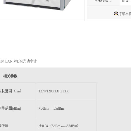
价格说明：
面议
打印本
8104 LAN-WDM光功率计
相关参数
长范围（nm）
1270/1290/1310/1330
量范围(dBm)
+5dBm-- -55dBm
线性度
土0.04
（
5
dBm
--- -55dBm
）