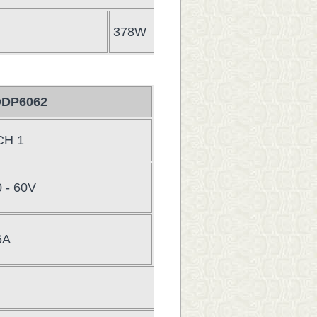
378W
数
DP6062
二通道
CH 1
CH 2
0 - 60V
6V
6A
3A