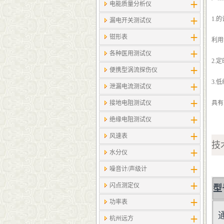
电能质量分析仪
1.
漏电开关测试仪
钳形表
利用
各种医用测试仪
2.
便携型涡流探伤仪
3.
泄漏电流测试仪
接地电阻测试仪
具有
绝缘电阻测试仪
风速表
技
水分仪
噪音计/声级计
闪点测定仪
型
功率表
杭州远方