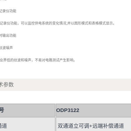
的记录仪功能
记录仪功能，可以监控供电系统的变化情况,并以图形模式和表格模式显示。
定时输出功能
低纹波噪声
业界低的纹波和噪声，不易对电路测试产生影响。
术参数
号
ODP3122
通道
双通道立可调+远端补偿通道