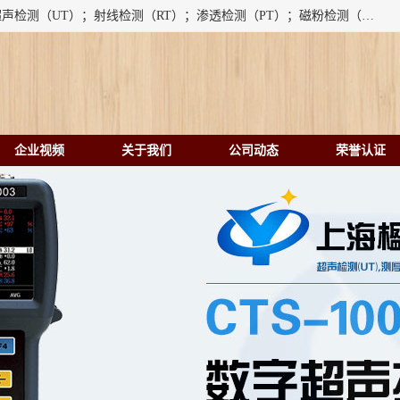
上海楹点检测设备有限公司提供的无损检测仪器设备包括：超声检测（UT）；射线检测（RT）；渗透检测（PT）；磁粉检测（MT）；涡流检测（ET）；化学用品（CH）、超声波相控阵、超声波测厚仪、超声导波、超声TOFD探伤仪、超声波探头、涡流探伤仪、涡流探头、涡流阵列、磁粉探伤机。代理以下品牌：汕超、美国GE(德国KK）、奥林巴斯（Olympus NDT）、美国磁通（Magnaflux）、DAKOTA等；
企业视频
关于我们
公司动态
荣誉认证