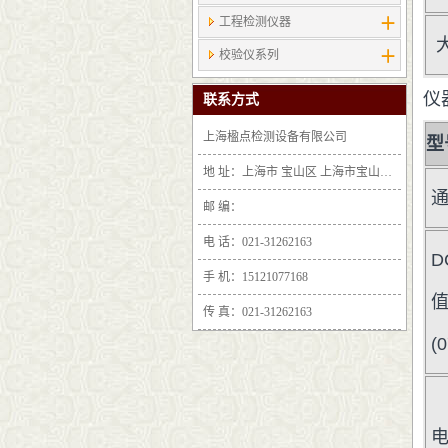
工程检测仪器
校验仪系列
仪
联系方式
上海楹点检测设备有限公司
型
地 址：上海市 宝山区 上海市宝山区沪太路6397号1-2层F25区1011室
邮 编：
电 话：021-31262163
D
手 机：15121077168
传 真：021-31262163
(