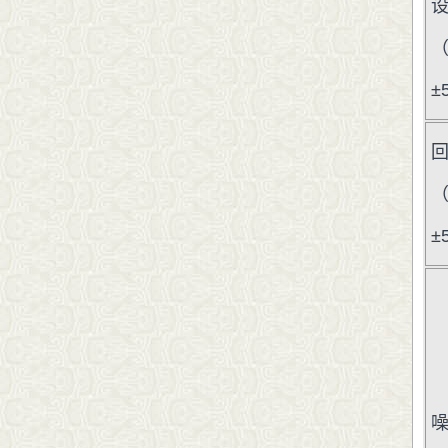
（
±
（
±