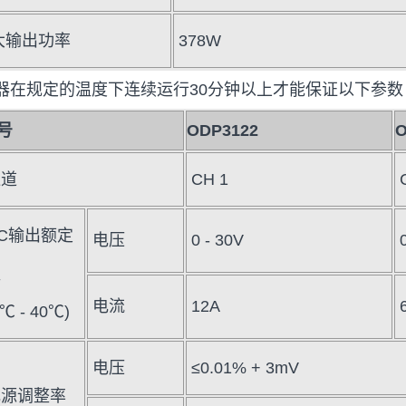
大输出功率
378W
器在规定的温度下连续运行30分钟以上才能保证以下参
号
ODP3122
O
通道
CH 1
C输出额定
电压
0 - 30V
值
电流
12A
0℃ - 40℃)
电压
≤0.01% + 3mV
电源调整率