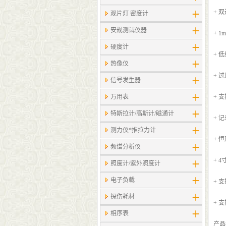
+ 
观片灯 密度计
安规测试仪器
+ 1
硬度计
+ 
热像仪
+ 
信号发生器
万用表
+ 
特斯拉计/高斯计​/磁通计
+ 
测力仪*推拉力计
+ 
频谱分析仪
+ 
照度计/紫外照度计
电子负载
+ 
探伤耗材
+ 支
相序表
产品