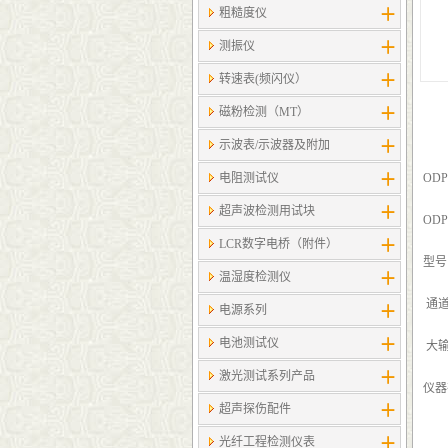
粗糙度仪
测振仪
转速表(频闪仪）
磁粉检测（MT）
示波表/示波器及附加
电阻测试仪
ODP
超声波检测用试块
OD
LCR数字电桥（附件）
型号 
温湿度检测仪
通道
电源系列
电池测试仪
大输
激光测试系列产品
仪器
超声探伤配件
光纤工程检测仪表