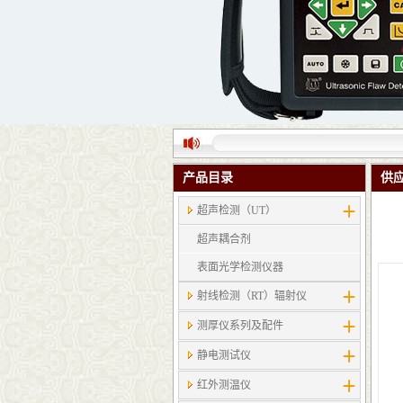
产品目录
供
超声检测（UT）
超声耦合剂
表面光学检测仪器
射线检测（RT）辐射仪
测厚仪系列及配件
静电测试仪
红外测温仪