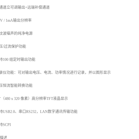
双通道立可调输出+远端补偿通道
mV / 1mA输出分辨率
低纹波噪声的纯净电源
过压/过流保护功能
支持100 组定时输出功能
记录仪功能：可对输出电压、电流、功率情况进行记录，并以图形显示
恒压恒流智能转换功能
4寸（480 x 320 像素）高分辨率TFT液晶显示
支持USB2.0、串口RS232，LAN数字通讯传输功能
持SCPI
描述