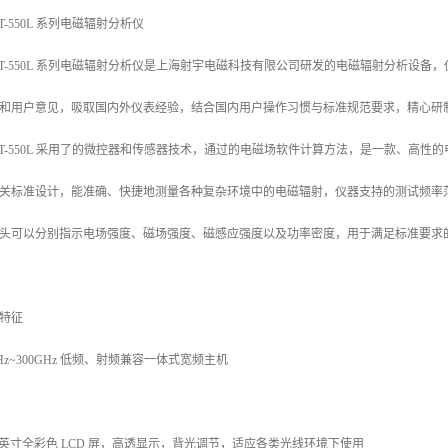
ET-550L 系列电磁辐射分析仪
ET-550L 系列电磁辐射分析仪是上海射宇电磁科技有限公司研发的电磁辐射分析设
和用户意见，吸取国内外仪表经验，结合国内用户操作习惯与标准规范要求，精心研
ET-550L 采用了的微控器和传感器技术，通过的电磁场软件计算方法，是一款、高
关标准设计，能准确、快捷地测量各种复杂环境中的电磁辐射，仪器支持的测试频率范围达 
头可以分别指示电场强度、磁场强度、磁感应强度以及功率密度，用于满足标准要求
品特征
1Hz~300GHz 低频、射频兼容一体式宽频主机
5 英寸全彩色 LCD 屏，高透显示，背光调节，适应各类光线环境下使用