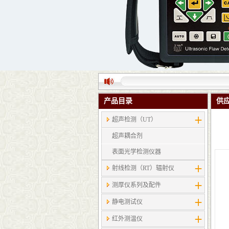
产品目录
供
超声检测（UT）
超声耦合剂
表面光学检测仪器
射线检测（RT）辐射仪
测厚仪系列及配件
静电测试仪
红外测温仪