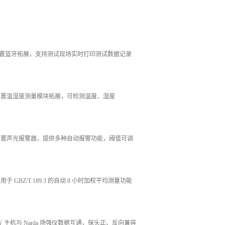
置蓝牙拓展，支持测试现场实时打印测试数据记录
内置温湿度测量模块拓展，可检测温度、湿度
内置声光报警器，提供多种自动报警功能，阈值可调
适用于 GBZ/T 189.3 的自动 8 小时加权平均测量功能
SY 主机与 Narda 场强仪数据互通，探头正、反向兼容