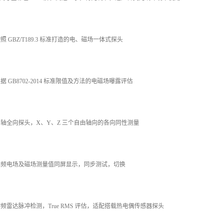
按照 GBZ/T189.3 标准打造的电、磁场一体式探头
根据 GB8702-2014 标准限值及方法的电磁场曝露评估
三轴全向探头，X、Y、Z 三个自由轴向的各向同性测量
工频电场及磁场测量值同屏显示，同步测试，切换
射频雷达脉冲检测，True RMS 评估，适配搭载热电偶传感器探头