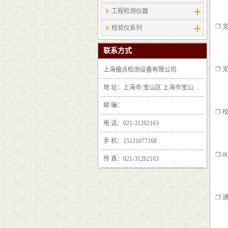
工程检测仪器
❐ 
校验仪系列
联系方式
❐ 
上海楹点检测设备有限公司
地 址：上海市 宝山区 上海市宝山区沪太路6397号1-2层F25区1011室
邮 编：
❐ 
电 话：021-31262163
手 机：15121077168
❐ 
传 真：021-31262163
❐ 