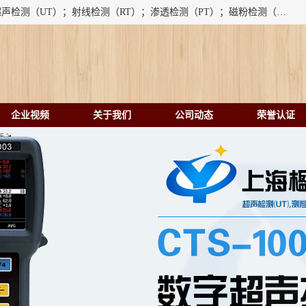
上海楹点检测设备有限公司提供的无损检测仪器设备包括：超声检测（UT）；射线检测（RT）；渗透检测（PT）；磁粉检测（MT）；涡流检测（ET）；化学用品（CH）、超声波相控阵、超声波测厚仪、超声导波、超声TOFD探伤仪、超声波探头、涡流探伤仪、涡流探头、涡流阵列、磁粉探伤机。代理以下品牌：汕超、美国GE(德国KK）、奥林巴斯（Olympus NDT）、美国磁通（Magnaflux）、DAKOTA等；
企业视频
关于我们
公司动态
荣誉认证