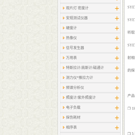
SY
观片灯 密度计
安规测试仪器
SY
硬度计
听取
热像仪
SY
信号发生器
万用表
射相
特斯拉计/高斯计​/磁通计
的探
测力仪*推拉力计
频谱分析仪
产
照度计/紫外照度计
电子负载
❐ 
探伤耗材
相序表
❐ 