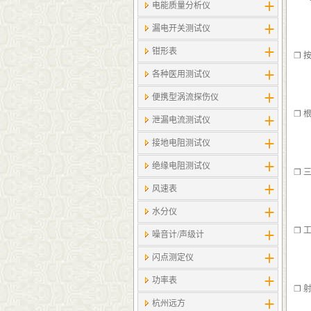
电能质量分析仪
漏电开关测试仪
钳形表
❐ 
各种医用测试仪
便携型涡流探伤仪
❐ 
泄漏电流测试仪
接地电阻测试仪
绝缘电阻测试仪
❐ 
风速表
水分仪
❐ 
噪音计/声级计
闪点测定仪
功率表
❐ 
杭州远方