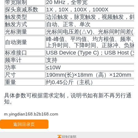
带宽限制
20 MHz，全带宽
探头衰减系数
1X，10X，100X，1000X
触发类型
边沿触发，脉宽触发，视频触发，斜
触发方式
自动、正常、单次
光标测量
光标间电压差(△V)、光标间时间差(△
峰-峰值、平均值、均方根值、频率
自动测量
上升时间、下降时间、正脉冲、负脉宽
标准接口
USB Device (Type C)；USB Hos
频率计
支持
功率
≤10W
尺寸
190mm(长)×18mm（高）×120mm
重量
约0.45公斤（主机）
具体参数可根据需求定制，说明书如有新不再另行通
知。
m.yingdian168.b2b168.com
返回目录页
回到顶部