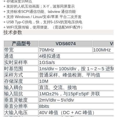
+ 存储深度10M点
+ 友好的人机互动画面；X-Y，波形同屏显示
+ 支持标准SCPI通信功能、labview 通信功能
+ 支持 Windows / Linux/安卓/苹果 平台二次开发
+ USB Typ-C供电，快，支持5-15V的宽电压供电
+ WIFI无限传输，使用便捷。（需选配WIFI配件）
技术参数
产品型号
VDS6074
VD
带宽
70MHz
100MHz
通道
4模拟通道
实时采样率
1GSa/s
时基范围
1ns/div～100s/div，按 1～2～5 
采样方式
普通采样、峰值检测、平均值
存储深度
10M
输入耦合
直流、交流、接地
输入阻抗
1MΩ±2%，与15pF±5pF 并联
垂直灵敏度
2mV/div～5V/div
垂直分辨率
8bits
大输入电压
40V 峰值（DC + AC 峰值）