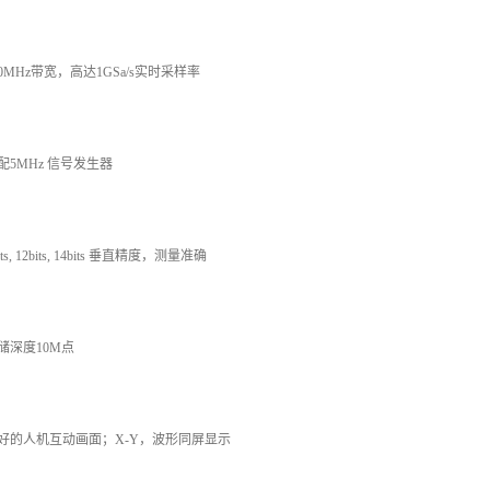
100MHz带宽，高达1GSa/s实时采样率
标配5MHz 信号发生器
bits, 12bits, 14bits 垂直精度，测量准确
存储深度10M点
友好的人机互动画面；X-Y，波形同屏显示