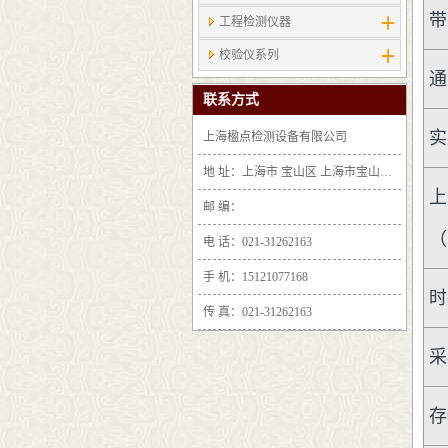
带
工程检测仪器
校验仪系列
通
联系方式
实
上海楹点检测设备有限公司
地 址：上海市 宝山区 上海市宝山区沪太路6397号1-2层F25区1011室
上
邮 编：
（
电 话：021-31262163
手 机：15121077168
时
传 真：021-31262163
采
存