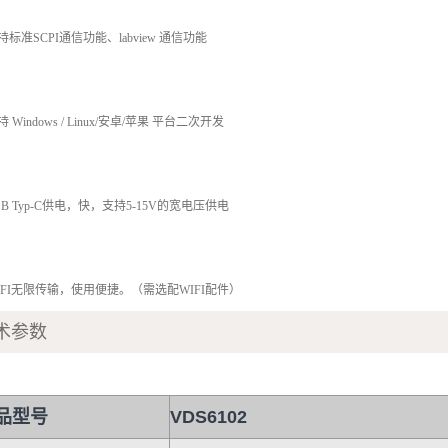
支持标准SCPI通信功能、labview 通信功能
持 Windows / Linux/安卓/苹果 平台二次开发
USB Typ-C供电，快，支持5-15V的宽电压供电
WIFI无限传输，使用便捷。（需选配WIFI配件）
术参数
品型号
VDS6102