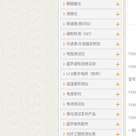
粗糙度仪
测振仪
转速表(频闪仪）
磁粉检测（MT）
示波表/示波器及附加
电阻测试仪
VDS
超声波检测用试块
VD
LCR数字电桥（附件）
型号
温湿度检测仪
VDS6
电源系列
电池测试仪
VDS6
激光测试系列产品
VD
超声探伤配件
+ 
光纤工程检测仪表