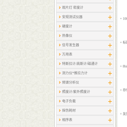
观片灯 密度计
安规测试仪器
+ 
硬度计
热像仪
+ 
信号发生器
万用表
特斯拉计/高斯计​/磁通计
+ 8
测力仪*推拉力计
频谱分析仪
+ 
照度计/紫外照度计
电子负载
探伤耗材
+ 
相序表