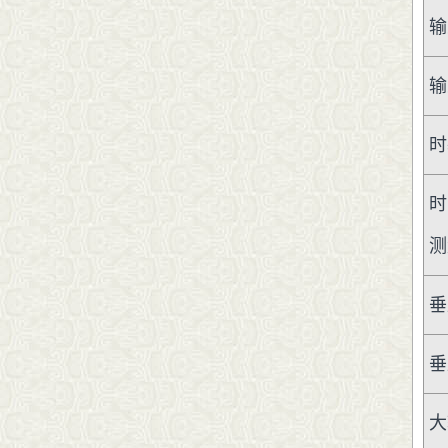
输
输
时
时
测
垂
垂
大