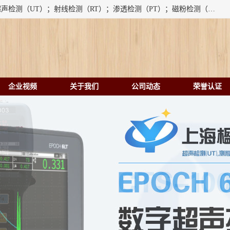
上海楹点检测设备有限公司提供的无损检测仪器设备包括：超声检测（UT）；射线检测（RT）；渗透检测（PT）；磁粉检测（MT）；涡流检测（ET）；化学用品（CH）、超声波相控阵、超声波测厚仪、超声导波、超声TOFD探伤仪、超声波探头、涡流探伤仪、涡流探头、涡流阵列、磁粉探伤机。代理以下品牌：汕超、美国GE(德国KK）、奥林巴斯（Olympus NDT）、美国磁通（Magnaflux）、DAKOTA等；
企业视频
关于我们
公司动态
荣誉认证