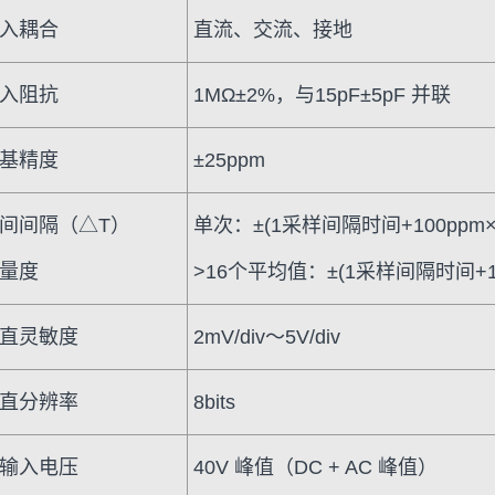
入耦合
直流、交流、接地
入阻抗
1MΩ±2%，与15pF±5pF 并联
基精度
±25ppm
间间隔（△T）
单次：±(1采样间隔时间+100ppm×读
量度
>16个平均值：±(1采样间隔时间+100
直灵敏度
2mV/div～5V/div
直分辨率
8bits
输入电压
40V 峰值（DC + AC 峰值）