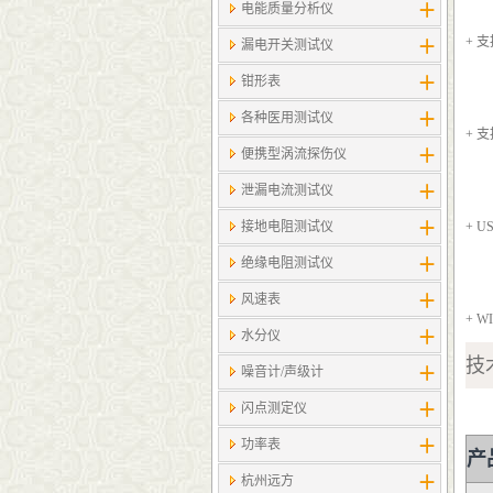
电能质量分析仪
+ 
漏电开关测试仪
钳形表
各种医用测试仪
+ 支
便携型涡流探伤仪
泄漏电流测试仪
接地电阻测试仪
+ 
绝缘电阻测试仪
风速表
+ 
水分仪
技
噪音计/声级计
闪点测定仪
功率表
产
杭州远方