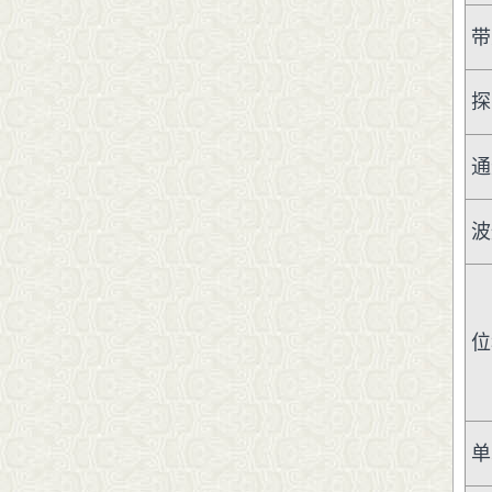
带
探
通
波
位
单