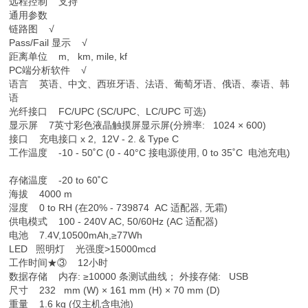
远程控制 支持
通用参数
链路图 √
Pass/Fail 显示 √
距离单位 m, km, mile, kf
PC端分析软件 √
语言 英语、中文、西班牙语、法语、葡萄牙语、俄语、泰语、韩
语
光纤接口 FC/UPC (SC/UPC、LC/UPC 可选)
显示屏 7英寸彩色液晶触摸屏显示屏(分辨率: 1024 × 600)
接口 充电接口 x 2, 12V - 2. & Type C
工作温度 -10 - 50˚C (0 - 40°C 接电源使用, 0 to 35˚C 电池充电)
存储温度 -20 to 60˚C
海拔 4000 m
湿度 0 to RH (在20% - 739874 AC 适配器, 无霜)
供电模式 100 - 240V AC, 50/60Hz (AC 适配器)
电池 7.4V,10500mAh,≥77Wh
LED 照明灯 光强度>15000mcd
工作时间★③ 12小时
数据存储 内存: ≥10000 条测试曲线； 外接存储: USB
尺寸 232 mm (W) × 161 mm (H) × 70 mm (D)
重量 1.6 kg (仅主机含电池)