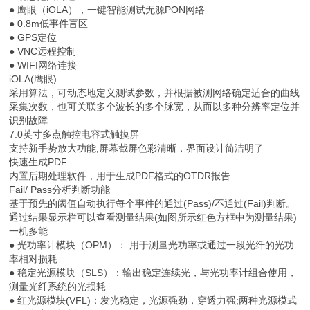
● 鹰眼（iOLA），一键智能测试无源PON网络
● 0.8m低事件盲区
● GPS定位
● VNC远程控制
● WIFI网络连接
iOLA(鹰眼)
采用算法，可动态地定义测试参数，并根据被测网络确定适合的曲线
采集次数，也可关联多个波长的多个脉宽，从而以多种分辨率定位并
识别故障
7.0英寸多点触控电容式触摸屏
支持新手势放大功能,屏幕截屏色彩清晰，界面设计简洁明了
快速生成PDF
内置后期处理软件，用于生成PDF格式的OTDR报告
Fail/ Pass分析判断功能
基于预先的阈值自动执行每个事件的通过(Pass)/不通过(Fail)判断。
通过结果显示栏可以查看测量结果(如图所示红色方框中为测量结果)
一机多能
● 光功率计模块（OPM）： 用于测量光功率或通过一段光纤的光功
率相对损耗
● 稳定光源模块（SLS）：输出稳定连续光，与光功率计组合使用，
测量光纤系统的光损耗
● 红光源模块(VFL)：发光稳定，光源强劲，穿透力强;两种光源模式