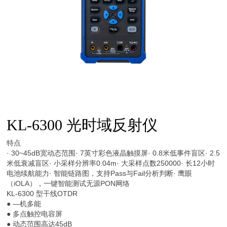
KL-6300 光时域反射仪
特点
· 30~45dB宽动态范围· 7英寸彩色液晶触摸屏· 0.8米低事件盲区· 2.5
米低衰减盲区· 小采样分辨率0.04m· 大采样点数250000· 长12小时
电池续航能力· 智能链路图，支持Pass与Fail分析判断· 鹰眼
（iOLA），一键智能测试无源PON网络
KL-6300 型干线OTDR
● —机多能
● 多点触控电容屏
● 动态范围高达45dB