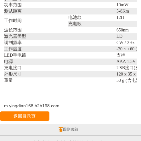
功率范围
10mW
测试距离
5-8Km
电池款
12H
工作时间
充电款
波长范围
650nm
激光器类型
LD
调制频率
CW / 2Hz
工作温度
-20 ~ +60 (
LED手电筒
支持
电源
AAA 1.5V 
充电接口
USB接口(充
外形尺寸
120 x 35 x 2
重量
50 g (含电池
m.yingdian168.b2b168.com
返回目录页
回到顶部