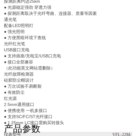
探测距离约达25km
● 光源稳定强劲 穿透力强
● 探测距离取决于光纤弯曲、连接器、质量等因素
通光笔
配备LED照明灯
● 强光照明
● 方便黑暗环境下查线
光纤红光笔
USB接口充电
● 支持插座/充电宝/USB口充电
● 接口全部兼容
（此功能英文网站需删除）
光纤故障检测器
硅胶防尘帽设计
● 万次试验不易断裂
● 有效防尘
红光源
2.5mm通用接口
● 便携使用 一机多接口
● 支持SC/FC/ST光纤接口
● 1.25mm LC接口需购买转接头
产品参数
仪表型号
VFL-22M-10