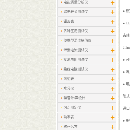
电能质量分析仪
● 
漏电开关测试仪
钳形表
● 
各种医用测试仪
吉隆
便携型涡流探伤仪
2.
泄漏电流测试仪
接地电阻测试仪
● 
绝缘电阻测试仪
● 
风速表
● 
水分仪
笔式
噪音计/声级计
闪点测定仪
进口
功率表
● 
杭州远方