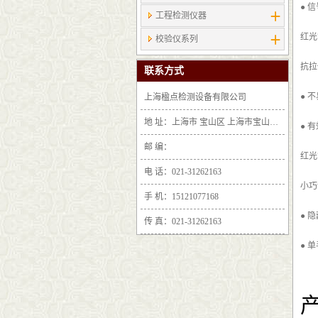
● 
工程检测仪器
红光
校验仪系列
抗拉
联系方式
● 
上海楹点检测设备有限公司
地 址：上海市 宝山区 上海市宝山区沪太路6397号1-2层F25区1011室
● 
邮 编：
红光
电 话：021-31262163
小巧
手 机：15121077168
● 
传 真：021-31262163
● 