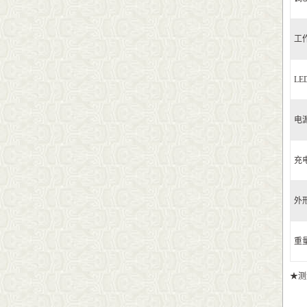
工
L
电
充
外
重
★测