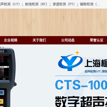
上海楹点检测设备有限公司提供的无损检测仪器设备包括：超声检测（UT）；射线检测（RT）；渗透检测（PT）；磁粉检测（MT）；涡流检测（ET）；化学用品（CH）、超声波相控阵、超声波测厚仪、超声导波、超声TOFD探伤仪、超声波探头、涡流探伤仪、涡流探头、涡流阵列、磁粉探伤机。代理以下品牌：汕超、美国GE(德国KK）、奥林巴斯（Olympus NDT）、美国磁通（Magnaflux）、DAKOTA等；
企业视频
关于我们
公司动态
荣誉认证