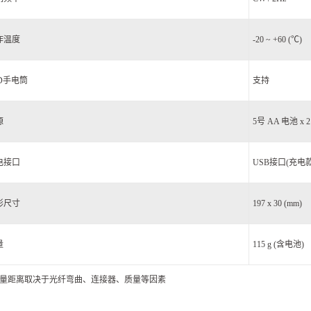
作温度
-20 ~ +60 (℃)
ED手电筒
支持
源
5号 AA 电池 x 2
电接口
USB接口(充电款
形尺寸
197 x 30 (mm)
量
115 g (含电池)
量距离取决于光纤弯曲、连接器、质量等因素