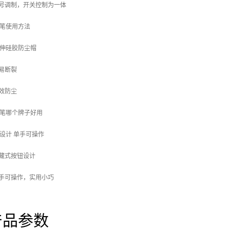
信号调制，开关控制为一体
笔使用方法
伸硅胶防尘帽
不易断裂
有效防尘
笔哪个牌子好用
设计 单手可操作
隐藏式按钮设计
单手可操作，实用小巧
产品参数