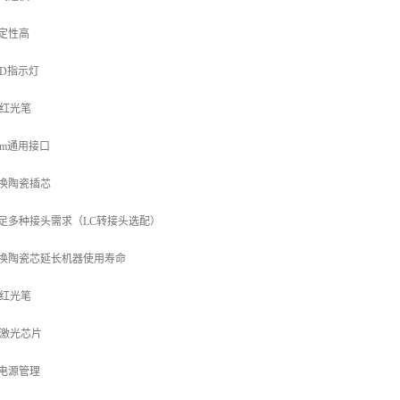
稳定性高
LED指示灯
红光笔
5mm通用接口
可换陶瓷插芯
满足多种接头需求（LC转接头选配）
可换陶瓷芯延长机器使用寿命
红光笔
激光芯片
集电源管理