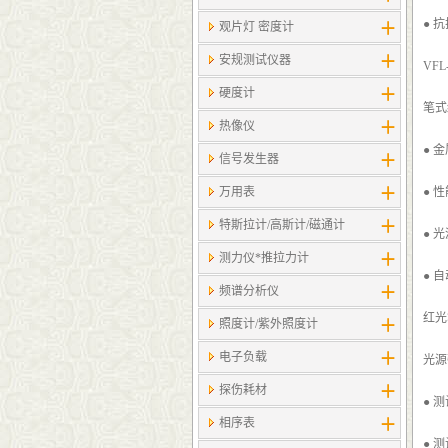
● 
观片灯 密度计
安规测试仪器
VFL
硬度计
笔式
热像仪
● 
信号发生器
万用表
● 
特斯拉计/高斯计​/磁通计
● 
测力仪*推拉力计
● 
频谱分析仪
红光
照度计/紫外照度计
电子负载
光源
探伤耗材
● 
相序表
● 