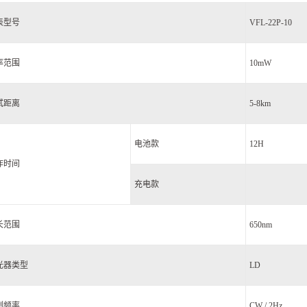
表型号
VFL-22P-10
率范围
10mW
试距离
5-8km
电池款
12H
作时间
充电款
长范围
650nm
光器类型
LD
制频率
CW / 2Hz