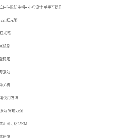
抗拉伸硅胶防尘帽● 小巧设计 单手可操作
-22P红光笔
红光笔
金属机身
性能稳定
光源强劲
自动关机
笔使用方法
强劲 穿透力强
测试距离可达25KM
测试速快