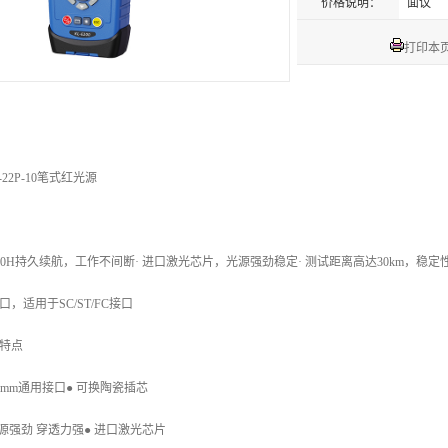
价格说明：
面议
打印本
22P-10
笔式红光源
约40H持久续航，工作不间断· 进口激光芯片，光源强劲稳定· 测试距离高达30km，稳定性
口，适用于SC/ST/FC接口
特点
2.5mm通用接口● 可换陶瓷插芯
光源强劲 穿透力强● 进口激光芯片