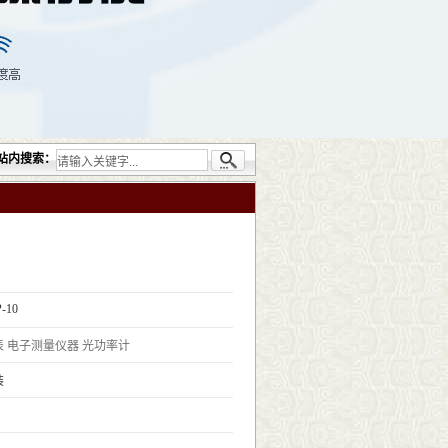
供的无损检测仪器设备包括：超声检测（UT）；射线检测（RT）；渗透检测（PT）；磁粉
站内搜索：
-10
表
电子测量仪器
光功率计
装