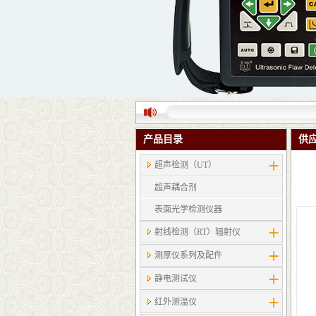
产品目录
供
超声检测（UT）
超声耦合剂
表面光学检测仪器
射线检测（RT）辐射仪
测厚仪系列及配件
静电测试仪
红外测温仪