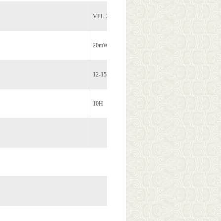
VFL-22P-20
20mW
12-15km
10H