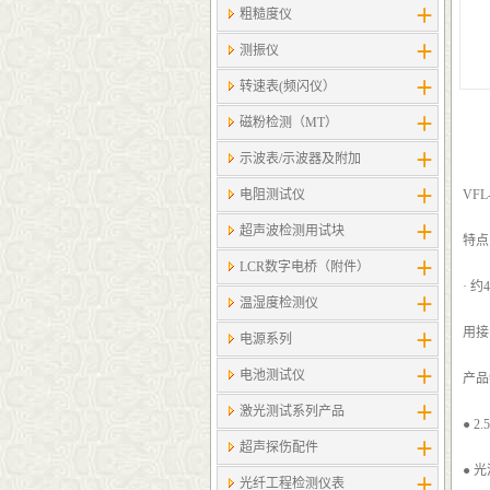
粗糙度仪
测振仪
转速表(频闪仪）
磁粉检测（MT）
示波表/示波器及附加
电阻测试仪
VFL-
超声波检测用试块
特点
LCR数字电桥（附件）
· 
温湿度检测仪
用接
电源系列
电池测试仪
产品
激光测试系列产品
● 
超声探伤配件
● 
光纤工程检测仪表