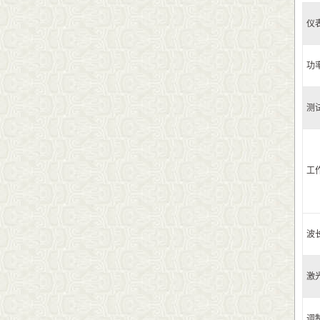
仪
功
测
工
波
激
调