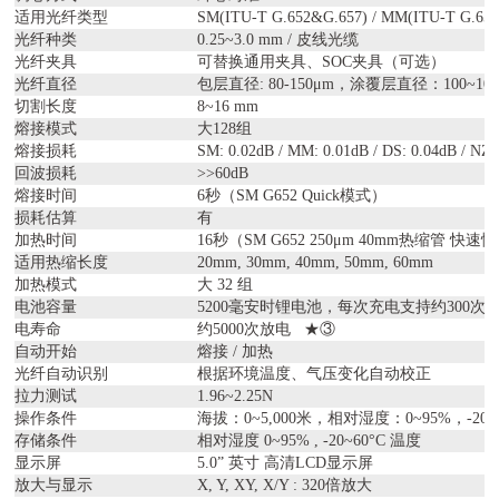
适用光纤类型
SM(ITU-T G.652&G.657) / MM(ITU-T G.651)
光纤种类
0.25~3.0 mm / 皮线光缆
光纤夹具
可替换通用夹具、SOC夹具（可选）
光纤直径
包层直径: 80-150μm，涂覆层直径：100~100
切割长度
8~16 mm
熔接模式
大128组
熔接损耗
SM: 0.02dB / MM: 0.01dB / DS: 0.04dB / NZ
回波损耗
>>60dB
熔接时间
6秒（SM G652 Quick模式）
损耗估算
有
加热时间
16秒（SM G652 250μm 40mm热缩管 
适用热缩长度
20mm, 30mm, 40mm, 50mm, 60mm
加热模式
大 32 组
电池容量
5200毫安时锂电池，每次充电支持约300次
电寿命
约5000次放电 ★③
自动开始
熔接 / 加热
光纤自动识别
根据环境温度、气压变化自动校正
拉力测试
1.96~2.25N
操作条件
海拔：0~5,000米，相对湿度：0~95%，-20
存储条件
相对湿度 0~95% , -20~60°C 温度
显示屏
5.0” 英寸 高清LCD显示屏
放大与显示
X, Y, XY, X/Y : 320倍放大