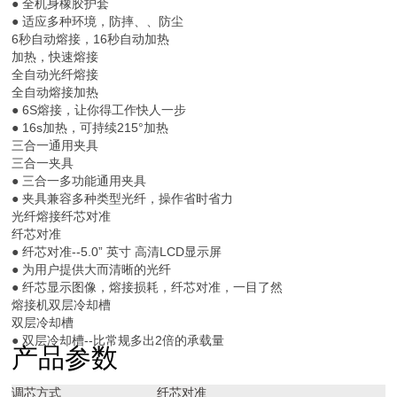
● 全机身橡胶护套
● 适应多种环境，防摔、、防尘
6秒自动熔接，16秒自动加热
加热，快速熔接
全自动光纤熔接
全自动熔接加热
● 6S熔接，让你得工作快人一步
● 16s加热，可持续215°加热
三合一通用夹具
三合一夹具
● 三合一多功能通用夹具
● 夹具兼容多种类型光纤，操作省时省力
光纤熔接纤芯对准
纤芯对准
● 纤芯对准--5.0” 英寸 高清LCD显示屏
● 为用户提供大而清晰的光纤
● 纤芯显示图像，熔接损耗，纤芯对准，一目了然
熔接机双层冷却槽
双层冷却槽
● 双层冷却槽--比常规多出2倍的承载量
产品参数
调芯方式
纤芯对准