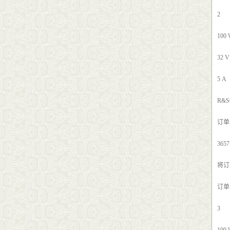
2
100
32 V
5 A
R&S
订单号
3657
将订
订单号
3