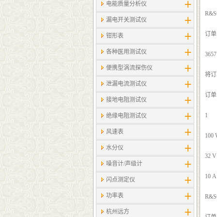
电能质量分析仪
R&S
漏电开关测试仪
订单号
钳形表
各种医用测试仪
3657
便携型涡流探伤仪
将订
泄漏电流测试仪
订单号
接地电阻测试仪
1
绝缘电阻测试仪
风速表
100
水分仪
32 V
噪音计/声级计
10 A
闪点测定仪
功率表
R&S
杭州远方