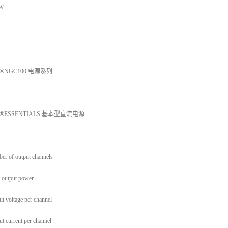
 W
S®NGC100 电源系列
S®ESSENTIALS 基本型直流电源
er of output channels
 output power
t voltage per channel
t current per channel