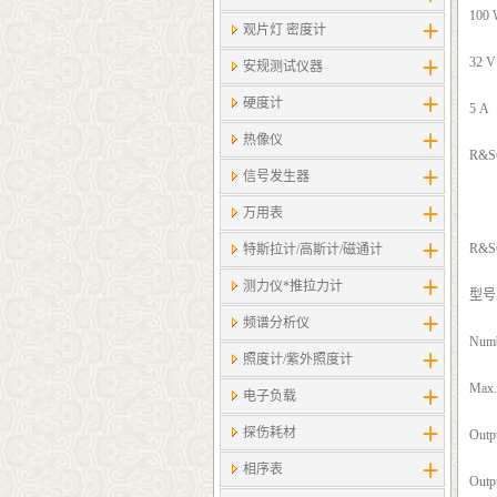
100
观片灯 密度计
32 V
安规测试仪器
硬度计
5 A
热像仪
R&
信号发生器
万用表
R&
特斯拉计/高斯计​/磁通计
测力仪*推拉力计
型号
频谱分析仪
Numb
照度计/紫外照度计
Max.
电子负载
探伤耗材
Outpu
相序表
Outpu