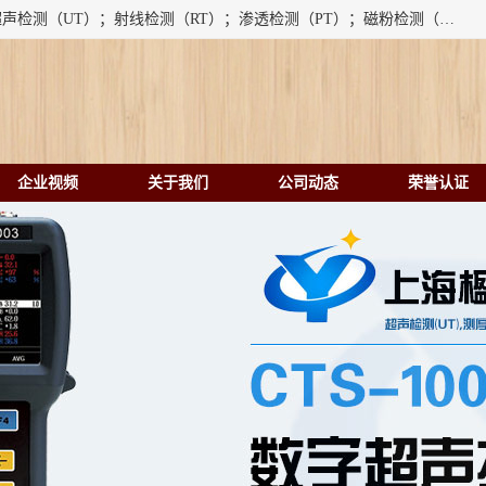
上海楹点检测设备有限公司提供的无损检测仪器设备包括：超声检测（UT）；射线检测（RT）；渗透检测（PT）；磁粉检测（MT）；涡流检测（ET）；化学用品（CH）、超声波相控阵、超声波测厚仪、超声导波、超声TOFD探伤仪、超声波探头、涡流探伤仪、涡流探头、涡流阵列、磁粉探伤机。代理以下品牌：汕超、美国GE(德国KK）、奥林巴斯（Olympus NDT）、美国磁通（Magnaflux）、DAKOTA等；
企业视频
关于我们
公司动态
荣誉认证