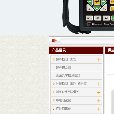
产品目录
供
超声检测（UT）
超声耦合剂
表面光学检测仪器
射线检测（RT）辐射仪
测厚仪系列及配件
静电测试仪
红外测温仪