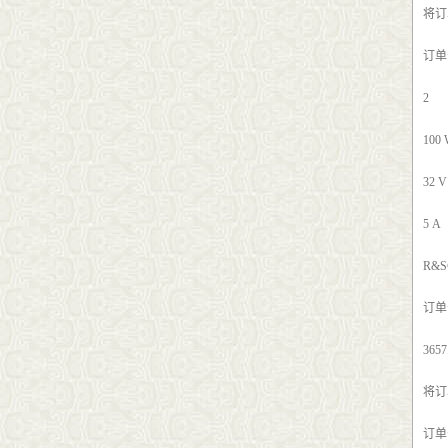
将订
订单号
2
100
32 V
5 A
R&S
订单号
3657
将订
订单号