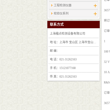
订单号
工程检测仪器
3657
校验仪系列
将订
联系方式
订单号
上海楹点检测设备有限公司
1
地 址：上海市 宝山区 上海市宝山区沪太路6397号1-2层F25区1011室
邮 编：
100
电 话：021-31262163
32 V
手 机：15121077168
10 A
传 真：021-31262163
R&S
订单号
3657