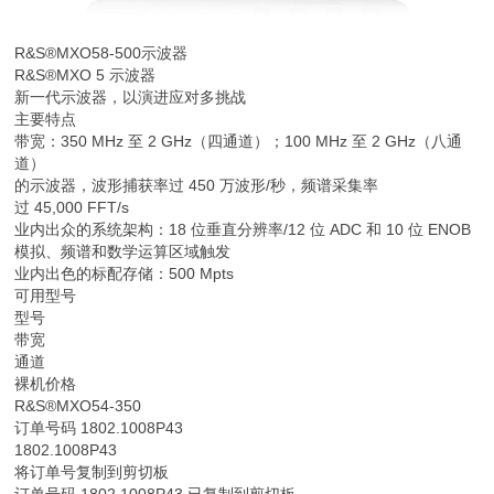
R&S®MXO58-500
示波器
R&S®MXO 5 示波器
新一代示波器，以演进应对多挑战
主要特点
带宽：350 MHz 至 2 GHz（四通道）；100 MHz 至 2 GHz（八通
道）
的示波器，波形捕获率过 450 万波形/秒，频谱采集率
过 45,000 FFT/s
业内出众的系统架构：18 位垂直分辨率/12 位 ADC 和 10 位 ENOB
模拟、频谱和数学运算区域触发
业内出色的标配存储：500 Mpts
可用型号
型号
带宽
通道
裸机价格
R&S®MXO54-350
订单号码 1802.1008P43
1802.1008P43
将订单号复制到剪切板
订单号码 1802.1008P43 已复制到剪切板