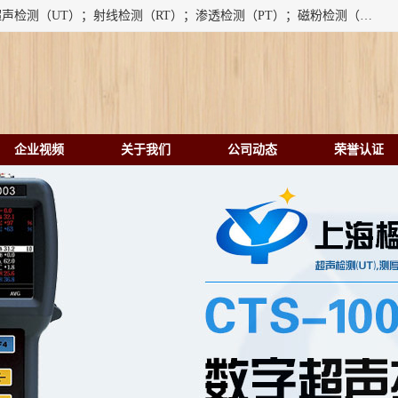
上海楹点检测设备有限公司提供的无损检测仪器设备包括：超声检测（UT）；射线检测（RT）；渗透检测（PT）；磁粉检测（MT）；涡流检测（ET）；化学用品（CH）、超声波相控阵、超声波测厚仪、超声导波、超声TOFD探伤仪、超声波探头、涡流探伤仪、涡流探头、涡流阵列、磁粉探伤机。代理以下品牌：汕超、美国GE(德国KK）、奥林巴斯（Olympus NDT）、美国磁通（Magnaflux）、DAKOTA等；
企业视频
关于我们
公司动态
荣誉认证