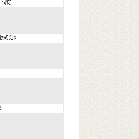
15版）
验收规范》
程》