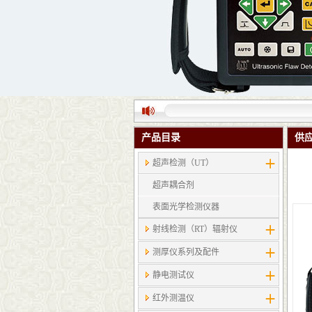
产品目录
供
超声检测（UT）
超声耦合剂
表面光学检测仪器
射线检测（RT）辐射仪
测厚仪系列及配件
静电测试仪
红外测温仪