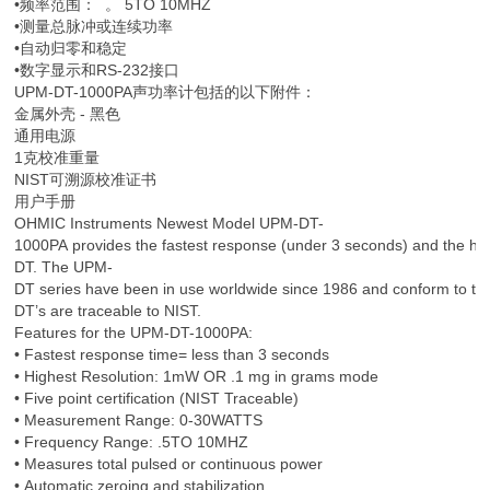
•频率范围： 。 5TO 10MHZ
•测量总脉冲或连续功率
•自动归零和稳定
•数字显示和RS-232接口
UPM-DT-1000PA声功率计包括的以下附件：
金属外壳 - 黑色
通用电源
1克校准重量
NIST可溯源校准证书
用户手册
OHMIC Instruments Newest Model UPM-DT-
1000PA provides the fastest response (under 3 seconds) and the hig
DT. The UPM-
DT series have been in use worldwide since 1986 and conform to t
DT’s are traceable to NIST.
Features for the UPM-DT-1000PA:
• Fastest response time= less than 3 seconds
• Highest Resolution: 1mW OR .1 mg in grams mode
• Five point certification (NIST Traceable)
• Measurement Range: 0-30WATTS
• Frequency Range: .5TO 10MHZ
• Measures total pulsed or continuous power
• Automatic zeroing and stabilization