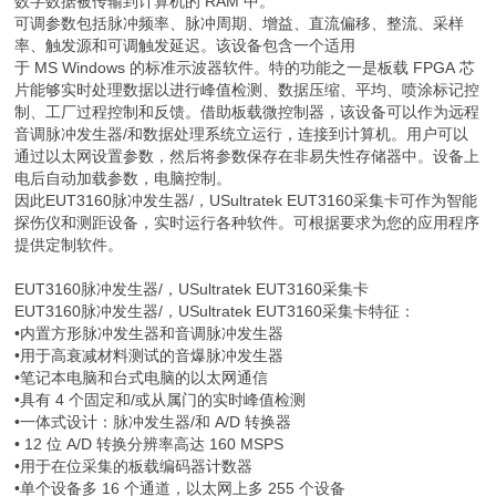
数字数据被传输到计算机的 RAM 中。
可调参数包括脉冲频率、脉冲周期、增益、直流偏移、整流、采样
率、触发源和可调触发延迟。该设备包含一个适用
于 MS Windows 的标准示波器软件。特的功能之一是板载 FPGA 芯
片能够实时处理数据以进行峰值检测、数据压缩、平均、喷涂标记控
制、工厂过程控制和反馈。借助板载微控制器，该设备可以作为远程
音调脉冲发生器/和数据处理系统立运行，连接到计算机。用户可以
通过以太网设置参数，然后将参数保存在非易失性存储器中。设备上
电后自动加载参数，电脑控制。
因此EUT3160脉冲发生器/，USultratek EUT3160采集卡可作为智能
探伤仪和测距设备，实时运行各种软件。可根据要求为您的应用程序
提供定制软件。
EUT3160脉冲发生器/，USultratek EUT3160采集卡
EUT3160脉冲发生器/，USultratek EUT3160采集卡特征：
•内置方形脉冲发生器和音调脉冲发生器
•用于高衰减材料测试的音爆脉冲发生器
•笔记本电脑和台式电脑的以太网通信
•具有 4 个固定和/或从属门的实时峰值检测
•一体式设计：脉冲发生器/和 A/D 转换器
• 12 位 A/D 转换分辨率高达 160 MSPS
•用于在位采集的板载编码器计数器
•单个设备多 16 个通道，以太网上多 255 个设备