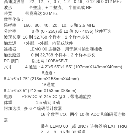
高通滤波器 22、12、7、3.7、1.2、0.46、0.12 和 0.012 MHz
波形 全整流、+ 半整流、- 半整流或 RF
带宽 带宽高达 30 MHz
数字化仪：
采样率 160、80、40、20、10、5 和 2.5 MHz
分辨率 8 位 (0 - 255) 或 12 位 (0 - 4095) 软件可选
波形长度 16 到 32,768 个样本，2 个样本步长
触发源 +外部、-外部、内部或软件
连接器 LEMO 00 连接器，用于脉冲输出和接收
触发延迟 0 到 32,768 个样本，2 个样本步长
PC 接口 以太网 100BASE-T
尺寸 4 通道：4.2"x5.65"x1.55" (107mmX143mmX40mm)
8通道：
8.4"x6"x1.75" (213mmX153mmX44mm)
16通道：
8.4"x6"x3.5" (213mmX153mmX88mm)
电源 +10VDC 至 24VDC @0.，带电池监控
体重 1.5 磅到 3 磅
附加选项 多 6 个编码器计数器
16 个数字 I/O、两个 10 位 ADC 和编码器连接
器
带有 LEMO 00（或 BNC）连接器的 EXT TRIG
2、4、8、16 和 32 通道