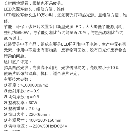
长时间地观看，眼睛也不易疲劳。
LED光源寿命长，维修方便，维修：
LED理论寿命长达10万小时，远远荧光灯和热光源。且维修方便，维
修。
节能、环保：该评片装置采用新型光源LED，大大降低了能源消耗。
整机功率50W，与节能灯相比节约能量近70％，与热光源相比节约
90％以上。
该装置是电子产品，组成主要是LED阵列和电子电路，生产中无有害
元素、使用中不发出有害物质，废弃物可回收，没有日光灯废弃物含
污染的问题。
适用底片评定：
拟真自然光线，亮度高不刺眼。光线传播均匀，亮度差小于10％，
使底片影像加逼真、悦目，适合底片评定。
主要技术参数：
Ø 亮度：>100000cd/m2
Ø 散射系数: σ＝0.9
Ø 均匀系数: g＝0.9
Ø 整机功率：60W
Ø 整机重量：2.0 kg
Ø 窗口大小：220×65mm
Ø 外观尺寸：400×200×150mm
Ø 供电电源：～220V,50Hz/DC24V