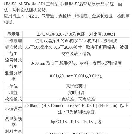
UM-5/UM-5D/UM-5DL三种型号和UM-5(后背贴展示型号)统一面
板，两种面板随机发货。
应用行业：中石油、气管道，锅检所，特检院，金属制造业，检测等
领域。
显示屏
2.4QVGA(320×240)彩色屏，对比度10000:1
工作原理
使用双晶探头的声波脉冲/回波法和回波/回波
标准模式
0.5至508毫米(0.025至20.00英寸）取决于所用探头、被测
范围
材料及表面情况
涂层模式
3-50mm 取决于所用探头、材料、表面状况和温度
范围
测量分辨
0.01或0.1mm(0.001或0.01in),
率
单位
毫米或英寸
增益
实时可调
校准模式
一点校准、两点校准
±0.05mm (
H＜10mm
)
±(0.5% H+0.01 ) (H≥10mm)
以上
示值误差
注：H为被测物厚度
测量新频
每秒4HZ、8HZ、16HZ可选
率
材料声速