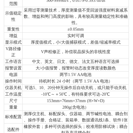
500-9999m/s，0.0179-0.3937in/us
范围
采用过零测量技术，厚度测量值不受回波强度材料衰减系
示值稳定
数、增益和闸门高度的影响，具有较高测量稳定性和准确
性
性。
重复性
±0.05mm
增益
实时可调
显示模式
厚度值模式，小/大值捕获模式，差值/缩减率模式
V路径修
V声程修正，补偿双晶探头的非线性度
正
工作语言
中文、英文、日文、德文、法文五种语言可选择
报警设置
大/小值报警，报警时动态改变厚度读数颜色
电源
两节1.5V AA电池
操作时间
待机时长 24 小时（
两节 1.5V AA 电池
）
仪器关机
可选5、10、20分钟无操作后自动关机，或只能手动关机
工作温度
-10℃～＋50℃，有特殊要求可达-20℃
尺寸
153mm×76mm×37mm (H×W×D)
重量
280g(含电池）
测厚仪主机、标配探头、仪器箱、两节碱性电池、耦合剂
标准配置
、操作手册、合格证、装箱单、数据通讯线1条、软件1张
橡胶外套；多种可供选择的探头；校准用阶梯试块；耦合
选配件
剂及高温耦合剂