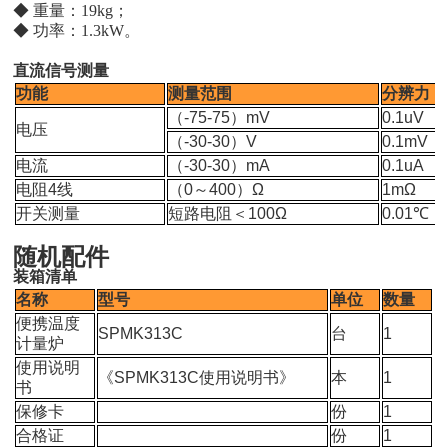
◆ 重量：
19kg
；
◆ 功率：
1.3kW
。
直流信号测量
功能
测量范围
分辨力
（-75-75）mV
0.1uV
电压
（-30-30）V
0.1mV
电流
（-30-30）mA
0.1uA
电阻4线
（0～400）Ω
1mΩ
开关测量
短路电阻＜100Ω
0.01℃
随机配件
装箱清单
名称
型号
单位
数量
便携温度
SPMK313C
台
1
计量炉
使用说明
《SPMK313C使用说明书》
本
1
书
保修卡
份
1
合格证
份
1