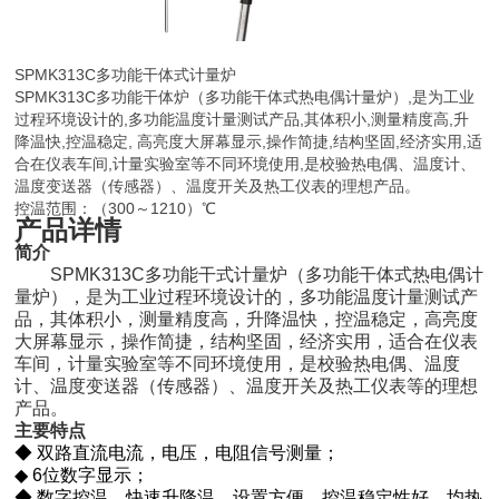
SPMK313C多功能干体式计量炉
SPMK313C多功能干体炉（多功能干体式热电偶计量炉）,是为工业
过程环境设计的,多功能温度计量测试产品,其体积小,测量精度高,升
降温快,控温稳定, 高亮度大屏幕显示,操作简捷,结构坚固,经济实用,适
合在仪表车间,计量实验室等不同环境使用,是校验热电偶、温度计、
温度变送器（传感器）、温度开关及热工仪表的理想产品。
控温范围：（300～1210）℃
产品详情
简
介
SPMK313C
多功能干式计量炉（多功能干体式热电偶计
量炉），是为工业过程环境设计的，多功能温度计量测试产
品，其体积小，测量精度高，升降温快，控温稳定，高亮度
大屏幕显示，操作简捷，结构坚固，经济实用，适合在仪表
车间，计量实验室等不同环境使用，是校验热电偶、温度
计、温度变送器（传感器）、温度开关及热工仪表等的理想
产品。
主要特点
◆
双路直流电流，电压，电阻信号测量；
◆
6
位数字显示；
◆
数字控温，快速升降温，设置方便，控温稳定性好，均热