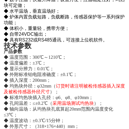
块可定做；
◆
水平温场，垂直温场好；
◆
炉体内置负载短路，负载断路，传感器保护等一系列保护
功能；
◆
体积小，重量轻，携带方便；
◆
自带
24VDC
输出；
◆
具有
RS232
或
RS485
通讯，可连接上位机软件。
技术参数
产品参数
◆ 温度范围：
300
℃～
1210
℃；
◆ 温度偏差：
±3
℃；
◆ 显示分辨力：
0.01
℃；
◆ 外附标准铂电阻准确度：
±0.1
℃；
◆ 插入深度：
200mm
；
◆ 均热块外径：φ
32mm
（
订货时请注明被检传感器插入深度
及被检传感器外径尺寸
）；
◆ 标准均热块插入孔径：φ
6
、φ
8
、φ
10mm
；
◆ 孔间温差：
≤
±0.2
℃（
采用温场测试均热块
）；
◆ 轴向温场：从均热块孔底算起
20mm
范围内温度变化
≤
3
℃；
◆ 温度波动：
±0.3
℃
/15
分钟；
◆ 外形尺寸：（
318×176×440
）
mm
；