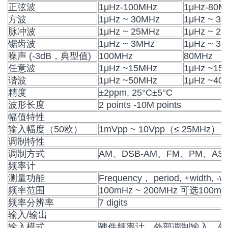
正弦波
1μHz-100MHz
1μHz-80M
方波
1μHz ~ 30MHz
1μHz ~ 3
脉冲波
1μHz ~ 25MHz
1μHz ~ 2
锯齿波
1μHz ~ 3MHz
1μHz ~ 3
噪声 (-3dB，典型值)
100MHz
80MHz
任意波
1μHz ~15MHz
1μHz ~15
谐波
1μHz ~50MHz
1μHz ~40
精度
±2ppm, 25°C±5°C
波形长度
2 points -10M points
幅值特性
输入幅度（50欧）
1mVpp ~ 10Vpp（≤ 25MHz）
调制特性
调制方式
AM、DSB-AM、FM、PM、AS
频率计
测量功能
Frequency， period, +width, -wi
频率范围
100mHz ~ 200MHz 可选100mH
频率分辨率
7 digits
输入/输出
输入模式
硬件频率计、外部调制输入、外