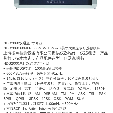
NDG2060
双通道7寸号源
NDG2060 60MHz 500MS/s 10M点 7英寸大屏显示可选触摸屏
上海楹点检测设备有限公司
提供仪器维修，
仪器租赁，
产品
带检
，技术培训，产品配件
选型
，仪器说明书
NDG2000系列双通道7寸号源
+ 采用的DDS技术，100MHz输出频率
+ 500MSa/s采样率，频率分辨率1μHz
+ 14bits 或16 bits（可选） 垂直分辨率，10M点任意波形长度
+ 丰富的波形输出：6种基本波形，内置sinc、指数上升、指数下
降、心电图、高斯、半正矢、洛仑兹、双音频、DC电压共计160种
+ 丰富的调制功能：AM、DSB-AM、FM、PM、ASK、FSK、PSK、
BPSK、QPSK、3FSK、4FSK、OSK、PWM、SUM
+ 内置7位频率计，频率范围100mHz ~ 500MHz
+ 支持SCPI通信功能、labview 通信功能