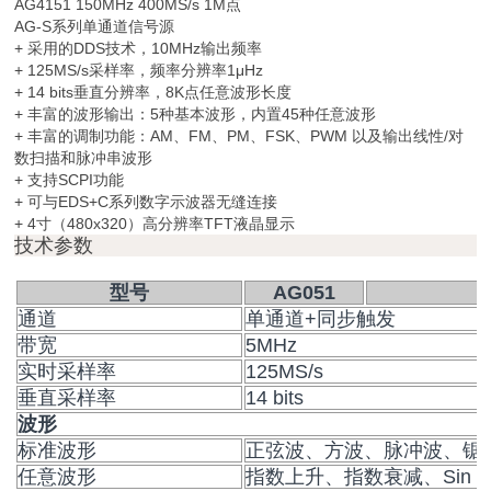
AG4151 150MHz 400MS/s 1M点
AG-S系列单通道信号源
+ 采用的DDS技术，10MHz输出频率
+ 125MS/s采样率，频率分辨率1μHz
+ 14 bits垂直分辨率，8K点任意波形长度
+ 丰富的波形输出：5种基本波形，内置45种任意波形
+ 丰富的调制功能：AM、FM、PM、FSK、PWM 以及输出线性/对
数扫描和脉冲串波形
+ 支持SCPI功能
+ 可与EDS+C系列数字示波器无缝连接
+ 4寸（480x320）高分辨率TFT液晶显示
技术参数
型号
AG051
通道
单通道+同步触发
带宽
5MHz
实时采样率
125MS/s
垂直采样率
14 bits
波形
标准波形
正弦波、方波、脉冲波、锯
任意波形
指数上升、指数衰减、Sin