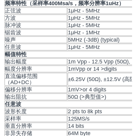
频率特性（采样率400Msa/s，频率分辨率1uHz）
正弦波
1μHz - 5MHz
方波
1μHz - 5MHz
脉冲波
1μHz - 5MHz
锯齿波
1μHz - 1MHz
噪声
5MHz (-3dB) (typical)
任意波
1μHz - 5MHz
幅值特性
输出幅度
1m Vpp - 12.5 Vpp (50Ω), 
幅度分辨率
1mVpp or 14 >digits
直流偏移范围
±6.25V (50Ω), ±12.5V (高阻
（AD+DC）
偏移分辨率
1mV>or 4 digits
输出阻抗
50Ω (>典型值>)
任意波
波形长度
2 pts to 8k pts
采样率
125MS/s
垂直分辨率
14 bits
非异失存储
64M byte