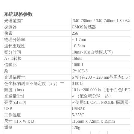
系统
规格
参数
光谱范围*
340-780nm / 340-740nm LS / 640
探测器
CMOS传感器
像素
256
物理分辨率
~ 1.7nm
波长重现性
±0.5nm
积分时间
10ms~10s(自动模式下)
A / D转换
16bits
信噪比
1000:1
杂
2*10E-3
光谱辐度**
6 % (在200 – 220 nm范围内), 5
色坐标的测量不确定度（x.y）**
0.0015
照度（lux）
10 lx~200.000 lx（用于白色LED
光通量[lm]
✓
（配合积分球一起）
亮度[cd /m²]
✓
使用
GL OPTI PROBE 探测器一
USB
USB2.0
工作温度
5-35°C
尺寸 [H x W x D]
115mm x 72mm x 19mm
重量
120g