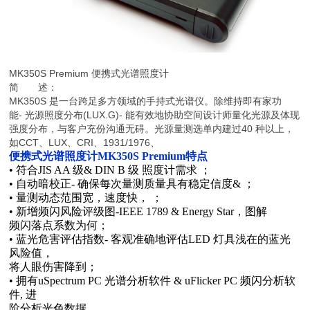
MK350S Premium 便携式光谱照度计
简 述：
MK350S 是一台跨足多方领域的手持式光谱仪。除维持即有家功
能- 光源照度分布(LUX.G)- 能有效地协助空间设计师量化光源及体现
强度分布，与客户充份沟通无碍。光源量测选单内建过40 种以上，
如CCT、LUX、CRI、1931/1976、
便携式光谱照度计MK350S Premium特点
• 符合JIS AA 级& DIN B 级 照度计需求 ；
• 自动暗校正- 确保每次量测质量具有稳定信度& ；
• 量测动态范围宽，速度快， ；
• 新增频闪风险评级图-IEEE 1789 & Energy Star，图解
频闪落点系数为何；
• 蓝光危害评估指数- 客观准确地评估LED 灯具浅在的蓝光
风险值，
将人眼伤害降到；
• 拥有uSpectrum PC 光谱分析软件 & uFlicker PC 频闪分析软
件, 进
阶分析光色数据。