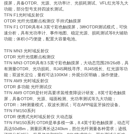
摸屏，具备OTDR、光源、光功率计、光损耗测试、VFL红光等九大
功能，部分型号支持四波长测试。
TFN F1光时域反射仪
OTDR 光纤光缆断点检测仪 手持式触摸屏
TFN F1 OTDR具有4.3英寸彩色触摸屏，3种OTDR测试模式，可快
速分析，具有光功率计、事件地图、稳定光源、损耗测试等8大辅助
功能；体积小巧便捷，配置大容量电池。
TFN MN3 光时域反射仪
OTDR 光纤光缆断点检测仪
TFN MN3 OTDR具有3.5英寸彩色触摸屏，大动态范围28/26dB，具
有测量OTDR、光功损耗、RJ45网线寻序、RJ45线长、红光源等功
能；双波长定位，量程可达100KM；外观分区明确，操作便捷。
TFN AM9 光时域反射仪
OTDR 多功能 光纤测试仪
TFN AM9 OTDR是针对高要求装维查障设计研发，8英寸彩色触摸
屏，具备OTDR、光源、端面检测、光功率测试等九大功能；
OTDR：3种测量模式，双波长测试；可在APP端蓝牙操控设备。
TFN FM150系列
OTDR 便携式光时域反射仪 大动态版
TFN FM150系列 OTDR是单多模一体，8.4英寸彩色触摸屏，动态可
高达50dBm，测量距离长达240km，胜任光纤测量各种需求；迹线