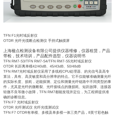
TFN F1光时域反射仪
OTDR 光纤光缆断点检测仪 手持式触摸屏
上海楹点检测设备有限公司
提供仪器维修，
仪器租赁，
产品
带检
，技术培训，产品配件
选型
，仪器说明书
TFN RM7-S3/
TFN RM7-
S4/
TFN RM7-
S5光时域反射仪
OTDR 长距离单模42/40dB、45/43dB、50/48dB
TFN RM7光时域反射仪采用了多线程CPU处理器、的光信号及高专
算法，具有、高灵敏度和高分辨率的特点。它不仅能够准确测量光纤
的实际长度、损耗，还能探测、定位和测量光纤链路中不同类型的事
件，尤其是光纤的微断裂、光纤接续点的微损耗、短距故障、连接器
轻微不良等微小故障，TFN RM7都能发现并定位，为工程师提供准
确的诊断信息。
TFN F7 光时域反射仪
OTDR 光纤测试仪 光纤光缆测试仪
TFN F7 OTDR有单模、多模及单多模一体三类产品，8英寸彩色触