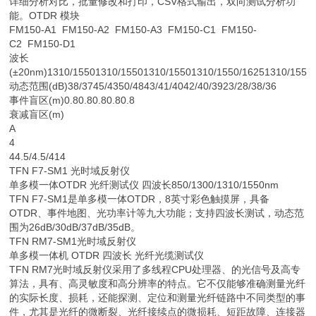
详细分析对比，批量修改和打印，CSV格式输出，双向测试分析功
能。OTDR 模块
FM150-A1 FM150-A2 FM150-A3 FM150-C1 FM150-
C2 FM150-D1
波长
(±20nm)1310/15501310/15501310/15501310/1550/16251310/1550/
动态范围(dB)38/3745/4350/4843/41/4042/40/3923/28/38/36
事件盲区(m)0.80.80.80.80.8
衰减盲区(m)
A
4
44.5/4.5/414
TFN F7-SM1 光时域反射仪
单多模一体OTDR 光纤测试仪 四波长850/1300/1310/1550nm
TFN F7-SM1是单多模一体OTDR，8英寸彩色触摸屏，具备
OTDR、事件地图、光功率计等九大功能；支持四波长测试，动态范
围为26dB/30dB/37dB/35dB。
TFN RM7-SM1光时域反射仪
单多模一体机 OTDR 四波长 光纤光缆测试仪
TFN RM7光时域反射仪采用了多线程CPU处理器、的光信号及高专
算法，具有、高灵敏度和高分辨率的特点。它不仅能够准确测量光纤
的实际长度、损耗，还能探测、定位和测量光纤链路中不同类型的事
件，尤其是光纤的微断裂、光纤接续点的微损耗、短距故障、连接器