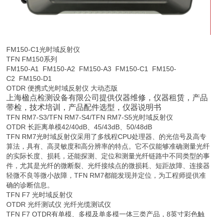
FM150-C1
光时域反射仪
TFN FM150系列
FM150-A1 FM150-A2 FM150-A3 FM150-C1 FM150-
C2 FM150-D1
OTDR 便携式光时域反射仪 大动态版
上海楹点检测设备有限公司
提供仪器维修，
仪器租赁，
产品
带检
，技术培训，产品配件
选型
，仪器说明书
TFN RM7-S3/
TFN RM7-
S4/
TFN RM7-
S5光时域反射仪
OTDR 长距离单模42/40dB、45/43dB、50/48dB
TFN RM7光时域反射仪采用了多线程CPU处理器、的光信号及高专
算法，具有、高灵敏度和高分辨率的特点。它不仅能够准确测量光纤
的实际长度、损耗，还能探测、定位和测量光纤链路中不同类型的事
件，尤其是光纤的微断裂、光纤接续点的微损耗、短距故障、连接器
轻微不良等微小故障，TFN RM7都能发现并定位，为工程师提供准
确的诊断信息。
TFN F7 光时域反射仪
OTDR 光纤测试仪 光纤光缆测试仪
TFN F7 OTDR有单模、多模及单多模一体三类产品，8英寸彩色触