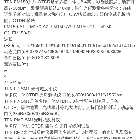
TFN FM150系列 OTDR是单多模一体，8.4英寸彩色触摸屏，动态可
高达50dBm，测量距离长达240km，胜任光纤测量各种需求；迹线
详细分析对比，批量修改和打印，CSV格式输出，双向测试分析功
能。OTDR 模块
FM150-A1 FM150-A2 FM150-A3 FM150-C1 FM150-
C2 FM150-D1
波长
(±20nm)1310/15501310/15501310/15501310/1550/16251310/1550/
动态范围(dB)38/3745/4350/4843/41/4042/40/3923/28/38/36
事件盲区(m)0.80.80.80.80.8
衰减盲区(m)
A
4
44.5/4.5/414
TFN F7-SM1 光时域反射仪
单多模一体OTDR 光纤测试仪 四波长850/1300/1310/1550nm
TFN F7-SM1是单多模一体OTDR，8英寸彩色触摸屏，具备
OTDR、事件地图、光功率计等九大功能；支持四波长测试，动态范
围为26dB/30dB/37dB/35dB。
TFN RM7-SM1光时域反射仪
单多模一体机 OTDR 四波长 光纤光缆测试仪
TFN RM7光时域反射仪采用了多线程CPU处理器、的光信号及高专
算法，具有、高灵敏度和高分辨率的特点。它不仅能够准确测量光纤